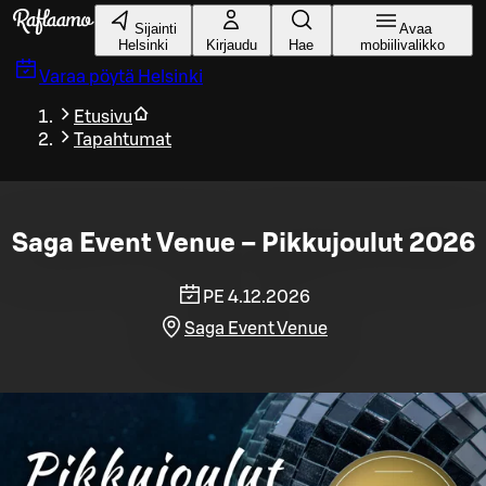
Siirry pääsisältöön
Sijainti
Avaa
Helsinki
Kirjaudu
Hae
mobiilivalikko
Varaa pöytä
Helsinki
Etusivu
Tapahtumat
Saga Event Venue – Pikkujoulut 2026
PE 4.12.2026
Saga Event Venue