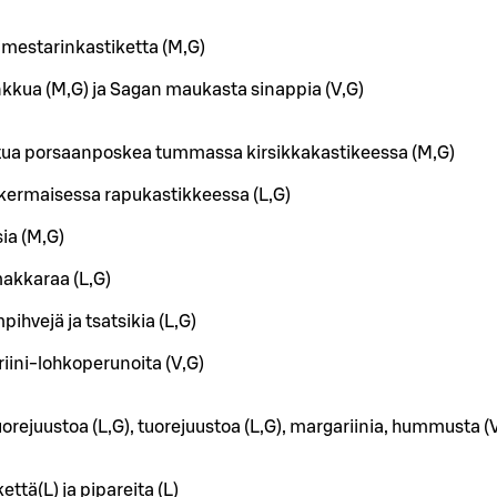
vimestarinkastiketta (M,G)
kkua (M,G) ja Sagan maukasta sinappia (V,G)
tua porsaanposkea tummassa kirsikkakastikeessa (M,G)
kermaisessa rapukastikkeessa (L,G)
ia (M,G)
akkaraa (L,G)
ihvejä ja tsatsikia (L,G)
riini-lohkoperunoita (V,G)
uorejuustoa (L,G), tuorejuustoa (L,G), margariinia, hummusta (
tä(L) ja pipareita (L)