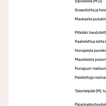
Sipulisilliä (M,G)
Graavilohta ja ho
Maukasta joulukin
Pitkään haudutet
Paahdettua lohta 
Hunajaisia juureks
Mausteista joulum
Punajuuri-halloump
Paistettuja rosma
Talonleipää (M), t
Piparkakkuhyydyket