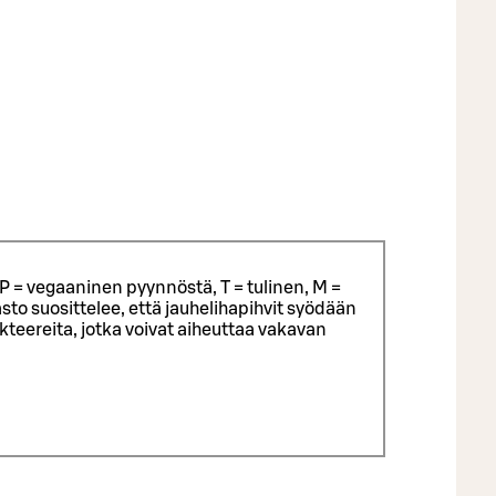
P = vegaaninen pyynnöstä, T = tulinen, M =
sto suosittelee, että jauhelihapihvit syödään
eereita, jotka voivat aiheuttaa vakavan