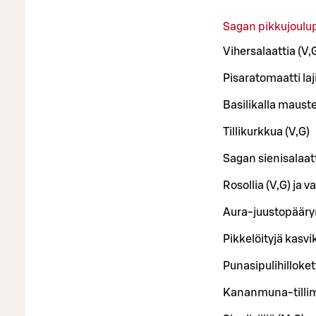
Sagan pikkujoulu
Vihersalaattia (V,
Pisaratomaatti laj
Basilikalla mauste
Tillikurkkua (V,G)
Sagan sienisalaatt
Rosollia (V,G) ja 
Aura-juustopääryn
Pikkelöityjä kasvik
Punasipulihilloket
Kananmuna-tillim