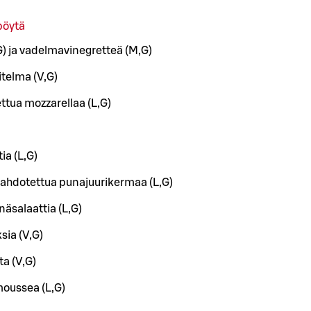
pöytä
G) ja vadelmavinegretteä (M,G)
itelma (V,G)
ttua mozzarellaa (L,G)
ia (L,G)
vaahdotettua punajuurikermaa (L,G)
äsalaattia (L,G)
sia (V,G)
ta (V,G)
oussea (L,G)