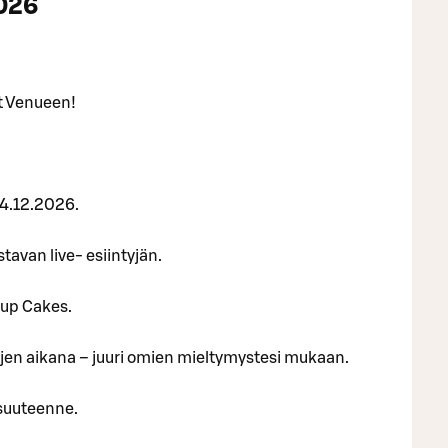
2026
t Venueen!
 4.12.2026.
avan live- esiintyjän.
Cup Cakes.
lujen aikana – juuri omien mieltymystesi mukaan.
isuuteenne.