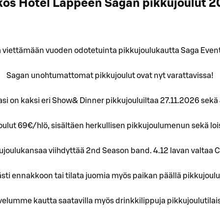
os Hotel Lappeen Sagan pikkujoulut 
a viettämään vuoden odotetuinta pikkujoulukautta Saga Even
Sagan unohtumattomat pikkujoulut ovat nyt varattavissa!
asi on kaksi eri Show& Dinner pikkujouluiltaa 27.11.2026 sekä
ulut 69€/hlö, sisältäen herkullisen pikkujoulumenun sekä loist
kujoulukansaa viihdyttää 2nd Season band. 4.12 lavan valtaa 
evästi ennakkoon tai tilata juomia myös paikan päällä pikkujou
elumme kautta saatavilla myös drinkkilippuja pikkujoulutila