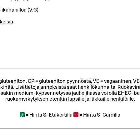
viikunahilloa (V,G)
keisia
= gluteeniton, GP = gluteeniton pyynnöstä, VE = vegaaninen, VE
kinää. Lisätietoja annoksista saat henkilökunnalta.
Ruokavira
sakin medium-kypsennetyssä jauhelihassa voi olla EHEC-bakt
ruokamyrkytyksen etenkin lapsille ja iäkkäille henkilöille.
=
Hinta S-Etukortilla
=
Hinta S-Cardilla