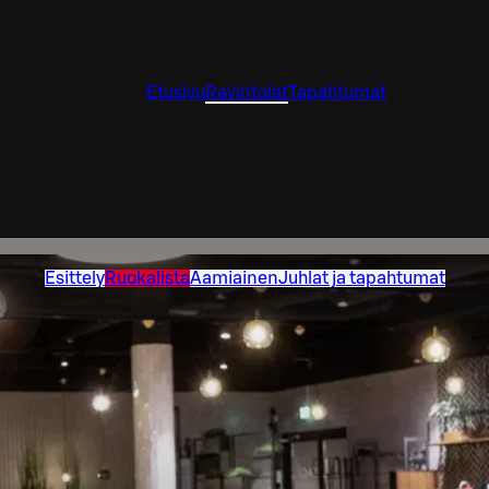
Etusivu
Ravintolat
Tapahtumat
Esittely
Ruokalista
Aamiainen
Juhlat ja tapahtumat