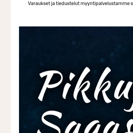
Varaukset ja tiedustelut myyntipalvelustamme s