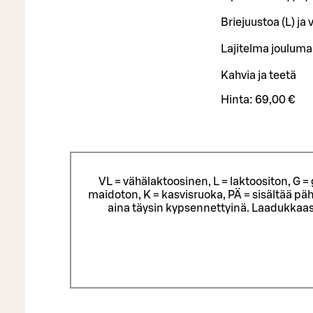
Briejuustoa (L) ja 
Lajitelma jouluma
Kahvia ja teetä
Hinta:
69,00 €
VL = vähälaktoosinen, L = laktoositon, G 
maidoton, K = kasvisruoka, PÄ = sisältää päh
aina täysin kypsennettyinä. Laadukkaas