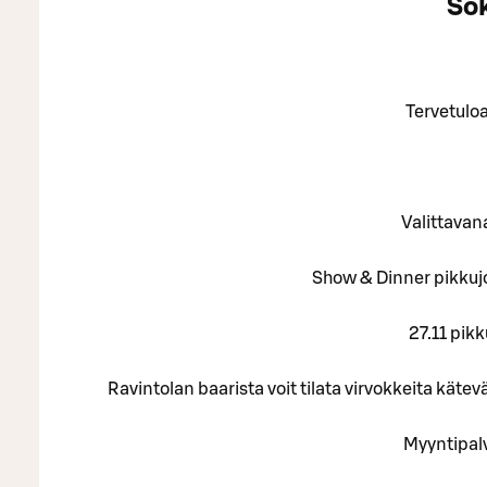
Sok
Tervetulo
Valittavan
Show & Dinner pikkujo
27.11 pik
Ravintolan baarista voit tilata virvokkeita kät
Myyntipalv