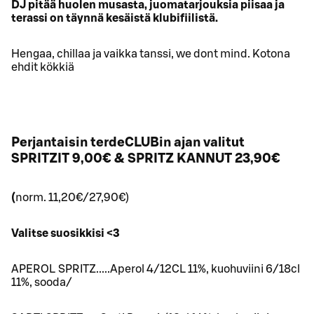
DJ pitää huolen musasta, juomatarjouksia piisaa ja
terassi on täynnä kesäistä klubifiilistä.
Hengaa, chillaa ja vaikka tanssi, we dont mind. Kotona
ehdit kökkiä
Perjantaisin terdeCLUBin ajan valitut
SPRITZIT 9,00€ & SPRITZ KANNUT 23,90€
(
norm. 11,20€/27,90€)
Valitse suosikkisi <3
APEROL SPRITZ.....Aperol 4/12CL 11%, kuohuviini 6/18cl
11%, sooda/