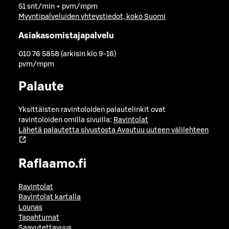
51 snt/min + pvm/mpm
Myyntipalveluiden yhteystiedot, koko Suomi
Asiakasomistajapalvelu
010 76 5858 (arkisin klo 9-16)
pvm/mpm
Palaute
Yksittäisten ravintoloiden palautelinkit ovat
ravintoloiden omilla sivuilla:
Ravintolat
Lähetä palautetta sivustosta
Avautuu uuteen välilehteen
Raflaamo.fi
Ravintolat
Ravintolat kartalla
Lounas
Tapahtumat
Saavutettavuus