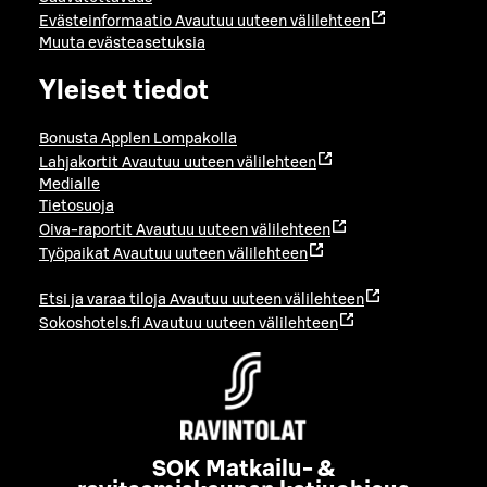
Evästeinformaatio
Avautuu uuteen välilehteen
Muuta evästeasetuksia
Yleiset tiedot
Bonusta Applen Lompakolla
Lahjakortit
Avautuu uuteen välilehteen
Medialle
Tietosuoja
Oiva-raportit
Avautuu uuteen välilehteen
Työpaikat
Avautuu uuteen välilehteen
Etsi ja varaa tiloja
Avautuu uuteen välilehteen
Sokoshotels.fi
Avautuu uuteen välilehteen
SOK Matkailu- &