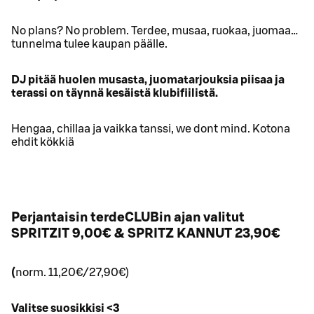
No plans? No problem. Terdee, musaa, ruokaa, juomaa…
tunnelma tulee kaupan päälle.
DJ pitää huolen musasta, juomatarjouksia piisaa ja
terassi on täynnä kesäistä klubifiilistä.
Hengaa, chillaa ja vaikka tanssi, we dont mind. Kotona
ehdit kökkiä
Perjantaisin terdeCLUBin ajan valitut
SPRITZIT 9,00€ & SPRITZ KANNUT 23,90€
(
norm. 11,20€/27,90€)
Valitse suosikkisi <3