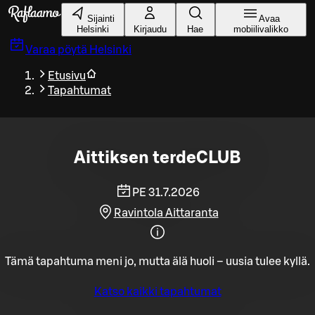
Siirry pääsisältöön
Sijainti
Avaa
Helsinki
Kirjaudu
Hae
mobiilivalikko
Varaa pöytä
Helsinki
Etusivu
Tapahtumat
Aittiksen terdeCLUB
PE 31.7.2026
Ravintola Aittaranta
Tämä tapahtuma meni jo, mutta älä huoli – uusia tulee kyllä.
Katso kaikki tapahtumat