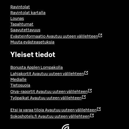
Ravintolat
Ravintolat kartalla
Lounas
Tapahtumat
Saavutettavuus
Evästeinformaatio
Avautuu uuteen välilehteen
Muuta evästeasetuksia
Yleiset tiedot
Bonusta Applen Lompakolla
Lahjakortit
Avautuu uuteen välilehteen
Medialle
Tietosuoja
Oiva-raportit
Avautuu uuteen välilehteen
Työpaikat
Avautuu uuteen välilehteen
Etsi ja varaa tiloja
Avautuu uuteen välilehteen
Sokoshotels.fi
Avautuu uuteen välilehteen