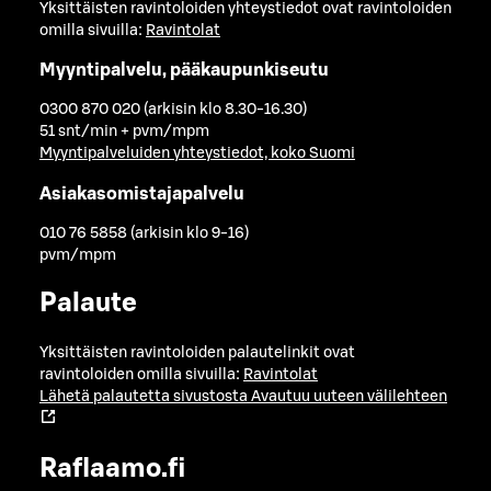
Yksittäisten ravintoloiden yhteystiedot ovat ravintoloiden
omilla sivuilla:
Ravintolat
Myyntipalvelu, pääkaupunkiseutu
0300 870 020 (arkisin klo 8.30-16.30)
51 snt/min + pvm/mpm
Myyntipalveluiden yhteystiedot, koko Suomi
Asiakasomistajapalvelu
010 76 5858 (arkisin klo 9-16)
pvm/mpm
Palaute
Yksittäisten ravintoloiden palautelinkit ovat
ravintoloiden omilla sivuilla:
Ravintolat
Lähetä palautetta sivustosta
Avautuu uuteen välilehteen
Raflaamo.fi