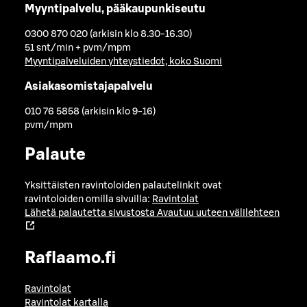
Myyntipalvelu, pääkaupunkiseutu
0300 870 020 (arkisin klo 8.30-16.30)
51 snt/min + pvm/mpm
Myyntipalveluiden yhteystiedot, koko Suomi
Asiakasomistajapalvelu
010 76 5858 (arkisin klo 9-16)
pvm/mpm
Palaute
Yksittäisten ravintoloiden palautelinkit ovat
ravintoloiden omilla sivuilla:
Ravintolat
Lähetä palautetta sivustosta
Avautuu uuteen välilehteen
Raflaamo.fi
Ravintolat
Ravintolat kartalla