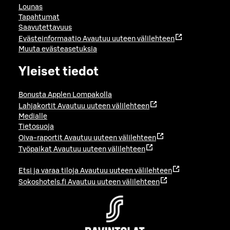
Lounas
Tapahtumat
Saavutettavuus
Evästeinformaatio
Avautuu uuteen välilehteen
Muuta evästeasetuksia
Yleiset tiedot
Bonusta Applen Lompakolla
Lahjakortit
Avautuu uuteen välilehteen
Medialle
Tietosuoja
Oiva-raportit
Avautuu uuteen välilehteen
Työpaikat
Avautuu uuteen välilehteen
Etsi ja varaa tiloja
Avautuu uuteen välilehteen
Sokoshotels.fi
Avautuu uuteen välilehteen