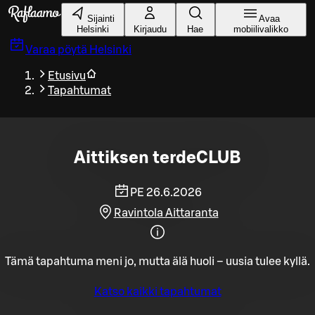
Siirry pääsisältöön
Sijainti
Avaa
Helsinki
Kirjaudu
Hae
mobiilivalikko
Varaa pöytä
Helsinki
Etusivu
Tapahtumat
Aittiksen terdeCLUB
PE 26.6.2026
Ravintola Aittaranta
Tämä tapahtuma meni jo, mutta älä huoli – uusia tulee kyllä.
Katso kaikki tapahtumat