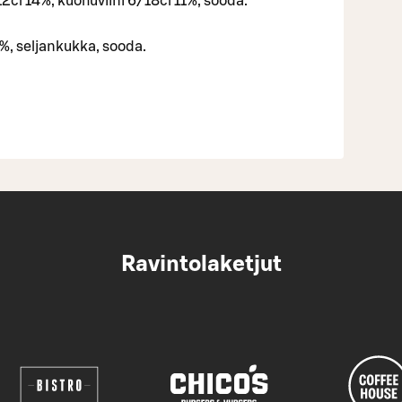
12cl 14%, kuohuviini 6/18cl 11%, sooda.
1%, seljankukka, sooda.
Ravintolaketjut