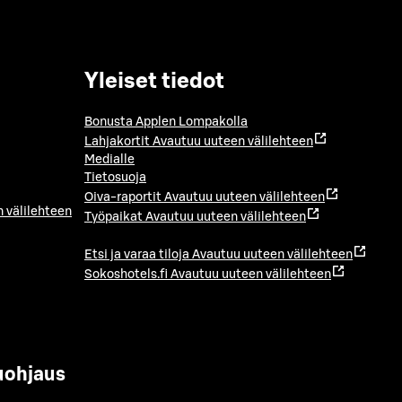
Yleiset tiedot
Bonusta Applen Lompakolla
Lahjakortit
Avautuu uuteen välilehteen
Medialle
Tietosuoja
Oiva-raportit
Avautuu uuteen välilehteen
 välilehteen
Työpaikat
Avautuu uuteen välilehteen
Etsi ja varaa tiloja
Avautuu uuteen välilehteen
Sokoshotels.fi
Avautuu uuteen välilehteen
uohjaus