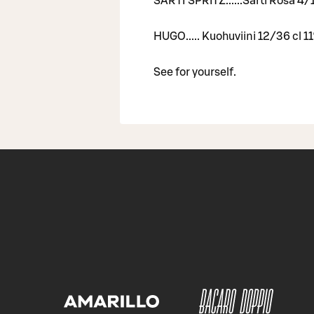
SARTI SPRITZ......Sarti Rosa 4/
HUGO..... Kuohuviini 12/36 cl 1
See for yourself.