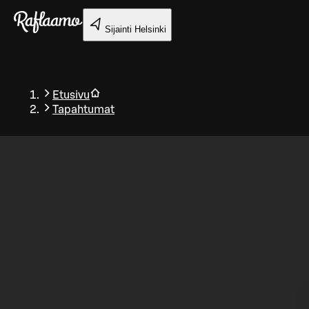
Siirry pääsisältöön
Sijainti
Helsinki
Etusivu
Tapahtumat
Takaisin