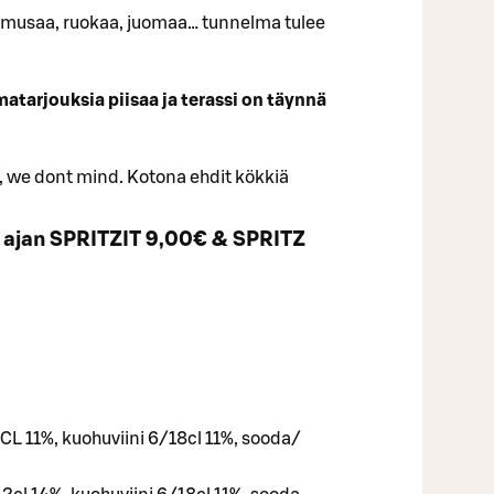
 musaa, ruokaa, juomaa… tunnelma tulee
atarjouksia piisaa ja terassi on täynnä
i, we dont mind. Kotona ehdit kökkiä
n ajan SPRITZIT 9,00€ & SPRITZ
L 11%, kuohuviini 6/18cl 11%, sooda/