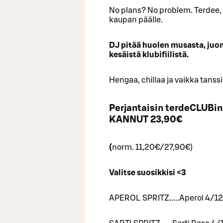
No plans? No problem. Terdee,
kaupan päälle.
DJ pitää huolen musasta, juom
kesäistä klubifiilistä.
Hengaa, chillaa ja vaikka tanss
Perjantaisin terdeCLUBi
KANNUT 23,90€
(
norm. 11,20€/27,90€)
Valitse suosikkisi <3
APEROL SPRITZ.....Aperol 4/12C