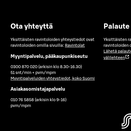
Ota yhteyttä
Palaute
Yksittäisten ravintoloiden yhteystiedot ovat
Yksittäisten r
ravintoloiden omilla sivuilla:
Ravintolat
ravintoloiden o
Lähetä palaut
Myyntipalvelu, pääkaupunkiseutu
välilehteen
0300 870 020 (arkisin klo 8.30-16.30)
51 snt/min + pvm/mpm
Myyntipalveluiden yhteystiedot, koko Suomi
Asiakasomistajapalvelu
010 76 5858 (arkisin klo 9-16)
pvm/mpm