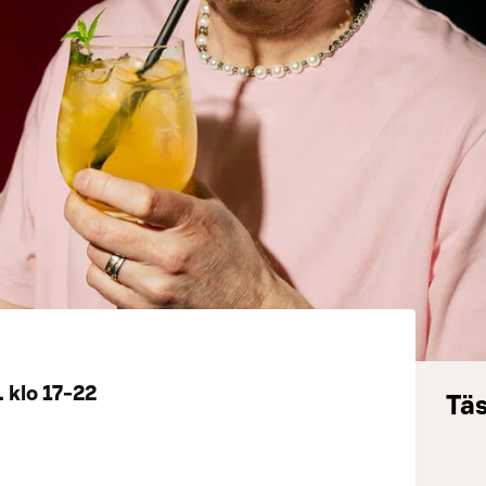
 klo 17-22
Täs