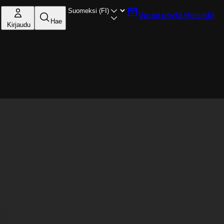
Varaa pöytä
Helsinki
Hae
Kirjaudu