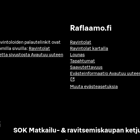
Raflaamo.fi
avintoloiden palautelinkit ovat
Ravintolat
milla sivuilla:
Ravintolat
Ravintolat kartalla
etta sivustosta
Avautuu uuteen
Lounas
Tapahtumat
Saavutettavuus
Evästeinformaatio
Avautuu uuteen
Muuta evästeasetuksia
SOK Matkailu- & ravitsemiskaupan ketj