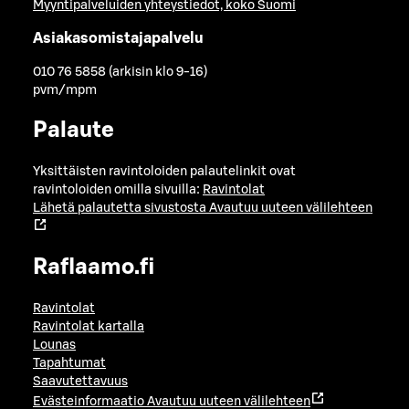
Myyntipalveluiden yhteystiedot, koko Suomi
Asiakasomistajapalvelu
010 76 5858 (arkisin klo 9-16)
pvm/mpm
Palaute
Yksittäisten ravintoloiden palautelinkit ovat
ravintoloiden omilla sivuilla:
Ravintolat
Lähetä palautetta sivustosta
Avautuu uuteen välilehteen
Raflaamo.fi
Ravintolat
Ravintolat kartalla
Lounas
Tapahtumat
Saavutettavuus
Evästeinformaatio
Avautuu uuteen välilehteen