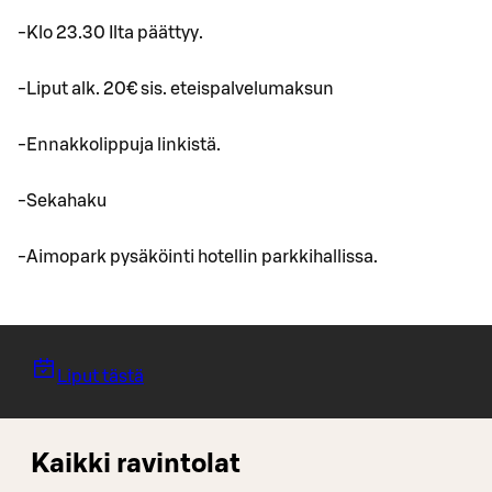
-Klo 23.30 Ilta päättyy.
-Liput alk. 20€ sis. eteispalvelumaksun
-Ennakkolippuja linkistä.
-Sekahaku
-Aimopark pysäköinti hotellin parkkihallissa.
Liput tästä
Kaikki ravintolat