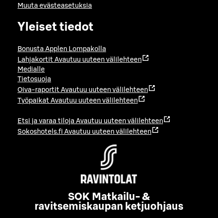
Muuta evästeasetuksia
Yleiset tiedot
Bonusta Applen Lompakolla
Lahjakortit
Avautuu uuteen välilehteen
Medialle
Tietosuoja
Oiva-raportit
Avautuu uuteen välilehteen
Työpaikat
Avautuu uuteen välilehteen
Etsi ja varaa tiloja
Avautuu uuteen välilehteen
Sokoshotels.fi
Avautuu uuteen välilehteen
SOK Matkailu- &
ravitsemiskaupan ketjuohjaus