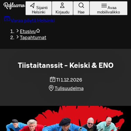
Siirry pääsisältöön
Sijainti
Avaa
Helsinki
Kirjaudu
Hae
mobiilivalikko
Varaa pöytä
Helsinki
Etusivu
Tapahtumat
Tiistaitanssit - Keiski & ENO
TI 1.12.2026
Tulisuudelma