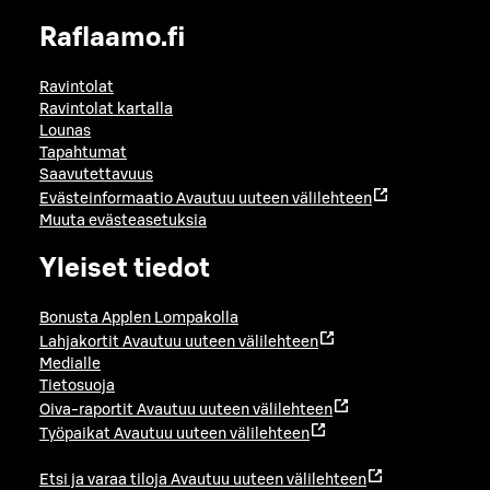
Raflaamo.fi
Ravintolat
Ravintolat kartalla
Lounas
Tapahtumat
Saavutettavuus
Evästeinformaatio
Avautuu uuteen välilehteen
Muuta evästeasetuksia
Yleiset tiedot
Bonusta Applen Lompakolla
Lahjakortit
Avautuu uuteen välilehteen
Medialle
Tietosuoja
Oiva-raportit
Avautuu uuteen välilehteen
Työpaikat
Avautuu uuteen välilehteen
Etsi ja varaa tiloja
Avautuu uuteen välilehteen