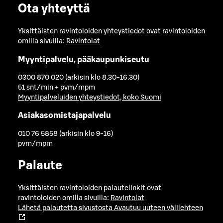
Ota yhteyttä
Yksittäisten ravintoloiden yhteystiedot ovat ravintoloiden
omilla sivuilla:
Ravintolat
Myyntipalvelu, pääkaupunkiseutu
0300 870 020 (arkisin klo 8.30-16.30)
51 snt/min + pvm/mpm
Myyntipalveluiden yhteystiedot, koko Suomi
Asiakasomistajapalvelu
010 76 5858 (arkisin klo 9-16)
pvm/mpm
Palaute
Yksittäisten ravintoloiden palautelinkit ovat
ravintoloiden omilla sivuilla:
Ravintolat
Lähetä palautetta sivustosta
Avautuu uuteen välilehteen