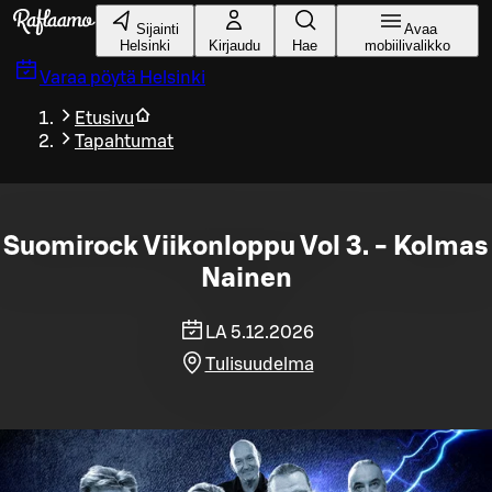
Siirry pääsisältöön
Sijainti
Avaa
Helsinki
Kirjaudu
Hae
mobiilivalikko
Varaa pöytä
Helsinki
Etusivu
Tapahtumat
Suomirock Viikonloppu Vol 3. - Kolmas
Nainen
LA 5.12.2026
Tulisuudelma