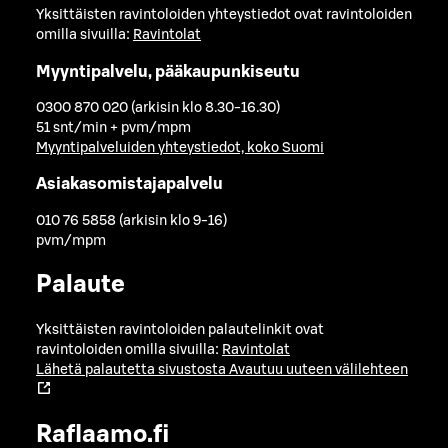
Yksittäisten ravintoloiden yhteystiedot ovat ravintoloiden
omilla sivuilla:
Ravintolat
Myyntipalvelu, pääkaupunkiseutu
0300 870 020 (arkisin klo 8.30-16.30)
51 snt/min + pvm/mpm
Myyntipalveluiden yhteystiedot, koko Suomi
Asiakasomistajapalvelu
010 76 5858 (arkisin klo 9-16)
pvm/mpm
Palaute
Yksittäisten ravintoloiden palautelinkit ovat
ravintoloiden omilla sivuilla:
Ravintolat
Lähetä palautetta sivustosta
Avautuu uuteen välilehteen
Raflaamo.fi