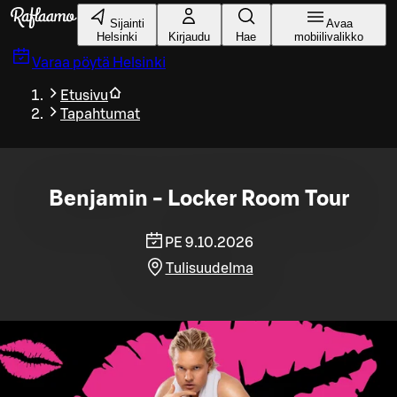
Siirry pääsisältöön
Sijainti
Avaa
Helsinki
Kirjaudu
Hae
mobiilivalikko
Varaa pöytä
Helsinki
Etusivu
Tapahtumat
Benjamin - Locker Room Tour
PE 9.10.2026
Tulisuudelma