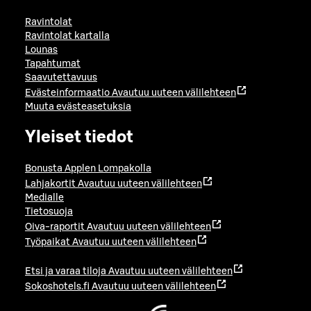
Ravintolat
Ravintolat kartalla
Lounas
Tapahtumat
Saavutettavuus
Evästeinformaatio
Avautuu uuteen välilehteen
Muuta evästeasetuksia
Yleiset tiedot
Bonusta Applen Lompakolla
Lahjakortit
Avautuu uuteen välilehteen
Medialle
Tietosuoja
Oiva-raportit
Avautuu uuteen välilehteen
Työpaikat
Avautuu uuteen välilehteen
Etsi ja varaa tiloja
Avautuu uuteen välilehteen
Sokoshotels.fi
Avautuu uuteen välilehteen