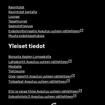
Ravintolat
Ravintolat kartalla
Lounas
Tapahtumat
Saavutettavuus
Evästeinformaatio
Avautuu uuteen välilehteen
Muuta evästeasetuksia
Yleiset tiedot
Bonusta Applen Lompakolla
Lahjakortit
Avautuu uuteen välilehteen
Medialle
Tietosuoja
Oiva-raportit
Avautuu uuteen välilehteen
Työpaikat
Avautuu uuteen välilehteen
Etsi ja varaa tiloja
Avautuu uuteen välilehteen
Sokoshotels.fi
Avautuu uuteen välilehteen