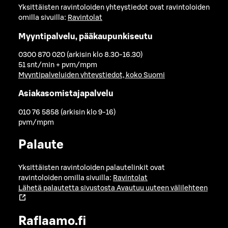
Yksittäisten ravintoloiden yhteystiedot ovat ravintoloiden
omilla sivuilla:
Ravintolat
Myyntipalvelu, pääkaupunkiseutu
0300 870 020 (arkisin klo 8.30-16.30)
51 snt/min + pvm/mpm
Myyntipalveluiden yhteystiedot, koko Suomi
Asiakasomistajapalvelu
010 76 5858 (arkisin klo 9-16)
pvm/mpm
Palaute
Yksittäisten ravintoloiden palautelinkit ovat
ravintoloiden omilla sivuilla:
Ravintolat
Lähetä palautetta sivustosta
Avautuu uuteen välilehteen
Raflaamo.fi