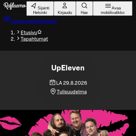
Siirry pääsisältöön
Sijainti
Avaa
Helsinki
Kirjaudu
Hae
mobiilivalikko
Varaa pöytä
Helsinki
Etusivu
Tapahtumat
UpEleven
LA 29.8.2026
Tulisuudelma