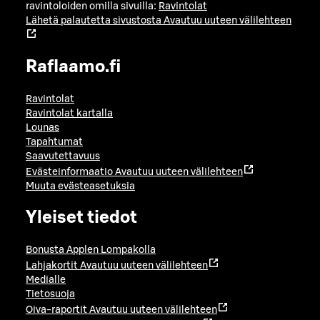
ravintoloiden omilla sivuilla:
Ravintolat
Lähetä palautetta sivustosta
Avautuu uuteen välilehteen
Raflaamo.fi
Ravintolat
Ravintolat kartalla
Lounas
Tapahtumat
Saavutettavuus
Evästeinformaatio
Avautuu uuteen välilehteen
Muuta evästeasetuksia
Yleiset tiedot
Bonusta Applen Lompakolla
Lahjakortit
Avautuu uuteen välilehteen
Medialle
Tietosuoja
Oiva-raportit
Avautuu uuteen välilehteen