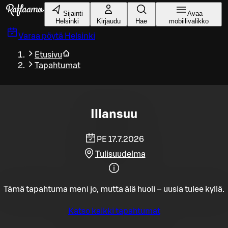
Siirry pääsisältöön
Sijainti
Avaa
Helsinki
Kirjaudu
Hae
mobiilivalikko
Varaa pöytä
Helsinki
Etusivu
Tapahtumat
Illansuu
PE 17.7.2026
Tulisuudelma
Tämä tapahtuma meni jo, mutta älä huoli – uusia tulee kyllä.
Katso kaikki tapahtumat