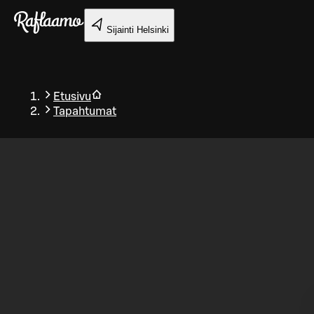
Siirry pääsisältöön
Sijainti
Helsinki
Etusivu
Tapahtumat
Takaisin