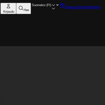
Varaa pöytä
Helsinki
Hae
Kirjaudu