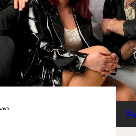
wave.
L