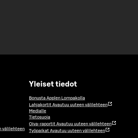
Yleiset tiedot
Bonusta Applen Lompakolla
Lahjakortit
Avautuu uuteen välilehteen
Medialle
Tietosuoja
Oiva-raportit
Avautuu uuteen välilehteen
 välilehteen
Työpaikat
Avautuu uuteen välilehteen