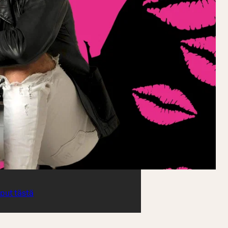
iput tästä