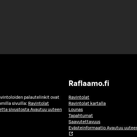
Raflaamo.fi
avintoloiden palautelinkit ovat
Ravintolat
milla sivuilla:
Ravintolat
Ravintolat kartalla
etta sivustosta
Avautuu uuteen
Lounas
Tapahtumat
Saavutettavuus
Evästeinformaatio
Avautuu uuteen