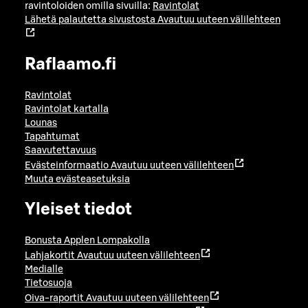
ravintoloiden omilla sivuilla:
Ravintolat
Lähetä palautetta sivustosta
Avautuu uuteen välilehteen
Raflaamo.fi
Ravintolat
Ravintolat kartalla
Lounas
Tapahtumat
Saavutettavuus
Evästeinformaatio
Avautuu uuteen välilehteen
Muuta evästeasetuksia
Yleiset tiedot
Bonusta Applen Lompakolla
Lahjakortit
Avautuu uuteen välilehteen
Medialle
Tietosuoja
Oiva-raportit
Avautuu uuteen välilehteen