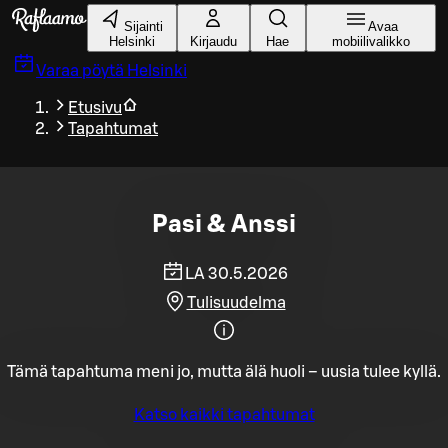
Siirry pääsisältöön
Sijainti
Avaa
Helsinki
Kirjaudu
Hae
mobiilivalikko
Varaa pöytä
Helsinki
Etusivu
Tapahtumat
Pasi & Anssi
LA 30.5.2026
Tulisuudelma
Tämä tapahtuma meni jo, mutta älä huoli – uusia tulee kyllä.
Katso kaikki tapahtumat