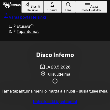
Siirry pääsisältöön
Sijainti
Avaa
Helsinki
Kirjaudu
Hae
mobiilivalikko
Varaa pöytä
Helsinki
Etusivu
Tapahtumat
Disco Inferno
LA 23.5.2026
Tulisuudelma
Tämä tapahtuma meni jo, mutta älä huoli – uusia tulee kyllä.
Katso kaikki tapahtumat