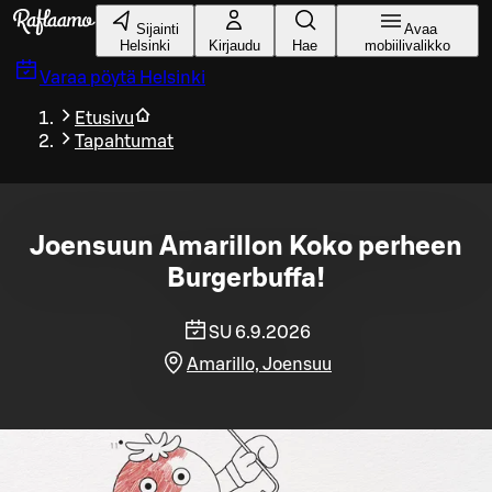
Siirry pääsisältöön
Sijainti
Avaa
Helsinki
Kirjaudu
Hae
mobiilivalikko
Varaa pöytä
Helsinki
Etusivu
Tapahtumat
Joensuun Amarillon Koko perheen
Burgerbuffa!
SU 6.9.2026
Amarillo, Joensuu