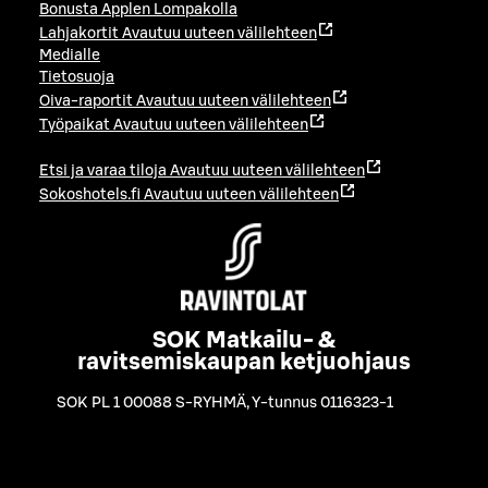
Bonusta Applen Lompakolla
Lahjakortit
Avautuu uuteen välilehteen
Medialle
Tietosuoja
Oiva-raportit
Avautuu uuteen välilehteen
Työpaikat
Avautuu uuteen välilehteen
Etsi ja varaa tiloja
Avautuu uuteen välilehteen
Sokoshotels.fi
Avautuu uuteen välilehteen
SOK Matkailu- &
ravitsemiskaupan ketjuohjaus
SOK PL 1 00088 S-RYHMÄ
,
Y-tunnus 0116323-1