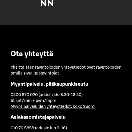
Ota yhteyttä
Yksittäisten ravintoloiden yhteystiedot ovat ravintoloiden
omilla sivuilla:
Ravintolat
Myyntipalvelu, pääkaupunkiseutu
0300 870 020 (arkisin klo 8.30-16.30)
51 snt/min + pvm/mpm
Myyntipalveluiden yhteystiedot, koko Suomi
Asiakasomistajapalvelu
010 76 5858 (arkisin klo 9-16)