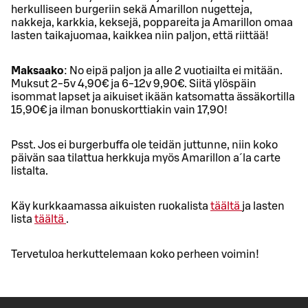
herkulliseen burgeriin sekä Amarillon nugetteja,
nakkeja, karkkia, keksejä, poppareita ja Amarillon omaa
lasten taikajuomaa, kaikkea niin paljon, että riittää!
Maksaako
: No eipä paljon ja alle 2 vuotiailta ei mitään.
Muksut 2-5v 4,90€ ja 6-12v 9,90€. Siitä ylöspäin
isommat lapset ja aikuiset ikään katsomatta ässäkortilla
15,90€ ja ilman bonuskorttiakin vain 17,90!
Psst. Jos ei burgerbuffa ole teidän juttunne, niin koko
päivän saa tilattua herkkuja myös Amarillon a´la carte
listalta.
Käy kurkkaamassa aikuisten ruokalista
täältä
ja lasten
lista
täältä
.
Tervetuloa herkuttelemaan koko perheen voimin!