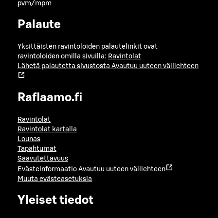
pvm/mpm
Palaute
Yksittäisten ravintoloiden palautelinkit ovat
ravintoloiden omilla sivuilla:
Ravintolat
Lähetä palautetta sivustosta
Avautuu uuteen välilehteen
Raflaamo.fi
Ravintolat
Ravintolat kartalla
Lounas
Tapahtumat
Saavutettavuus
Evästeinformaatio
Avautuu uuteen välilehteen
Muuta evästeasetuksia
Yleiset tiedot