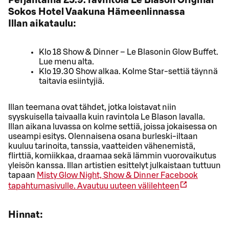
Perjantaina 25.9. ravintola Le Blason Original
Sokos Hotel Vaakuna Hämeenlinnassa
Illan aikataulu:
Klo 18 Show & Dinner – Le Blasonin Glow Buffet.
Lue menu alta.
Klo 19.30 Show alkaa. Kolme Star-settiä täynnä
taitavia esiintyjiä.
Illan teemana ovat tähdet, jotka loistavat niin
syyskuisella taivaalla kuin ravintola Le Blason lavalla.
Illan aikana luvassa on kolme settiä, joissa jokaisessa on
useampi esitys. Olennaisena osana burleski-iltaan
kuuluu tarinoita, tanssia, vaatteiden vähenemistä,
flirttiä, komiikkaa, draamaa sekä lämmin vuorovaikutus
yleisön kanssa. Illan artistien esittelyt julkaistaan tuttuun
tapaan
Misty Glow Night, Show & Dinner Facebook
tapahtumasivulle.
Avautuu uuteen välilehteen
Hinnat: