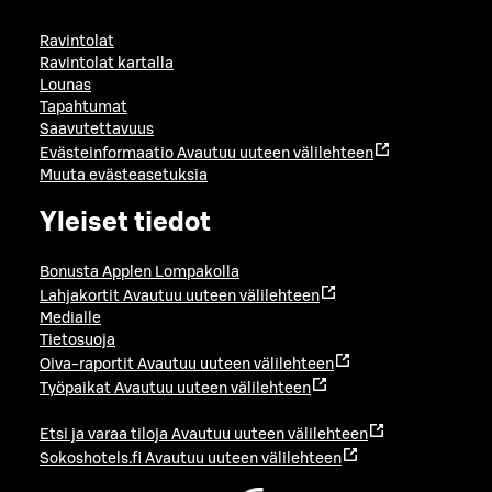
Ravintolat
Ravintolat kartalla
Lounas
Tapahtumat
Saavutettavuus
Evästeinformaatio
Avautuu uuteen välilehteen
Muuta evästeasetuksia
Yleiset tiedot
Bonusta Applen Lompakolla
Lahjakortit
Avautuu uuteen välilehteen
Medialle
Tietosuoja
Oiva-raportit
Avautuu uuteen välilehteen
Työpaikat
Avautuu uuteen välilehteen
Etsi ja varaa tiloja
Avautuu uuteen välilehteen
Sokoshotels.fi
Avautuu uuteen välilehteen