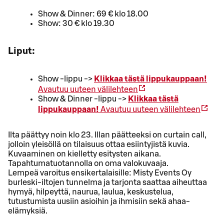
Show & Dinner: 69 € klo 18.00
Show: 30 € klo 19.30
Liput:
Show -lippu ->
Klikkaa tästä lippukauppaan!
Avautuu uuteen välilehteen
Show & Dinner -lippu ->
Klikkaa tästä
lippukauppaan!
Avautuu uuteen välilehteen
Ilta päättyy noin klo 23. Illan päätteeksi on curtain call,
jolloin yleisöllä on tilaisuus ottaa esiintyjistä kuvia.
Kuvaaminen on kielletty esitysten aikana.
Tapahtumatuotannolla on oma valokuvaaja.
Lempeä varoitus ensikertalaisille: Misty Events Oy
burleski-iltojen tunnelma ja tarjonta saattaa aiheuttaa
hymyä, hilpeyttä, naurua, laulua, keskustelua,
tutustumista uusiin asioihin ja ihmisiin sekä ahaa-
elämyksiä.