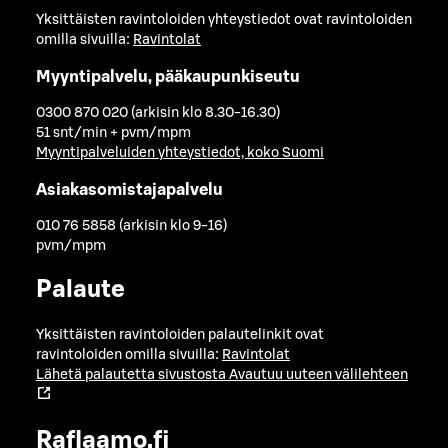
Yksittäisten ravintoloiden yhteystiedot ovat ravintoloiden
omilla sivuilla:
Ravintolat
Myyntipalvelu, pääkaupunkiseutu
0300 870 020 (arkisin klo 8.30-16.30)
51 snt/min + pvm/mpm
Myyntipalveluiden yhteystiedot, koko Suomi
Asiakasomistajapalvelu
010 76 5858 (arkisin klo 9-16)
pvm/mpm
Palaute
Yksittäisten ravintoloiden palautelinkit ovat
ravintoloiden omilla sivuilla:
Ravintolat
Lähetä palautetta sivustosta
Avautuu uuteen välilehteen
Raflaamo.fi