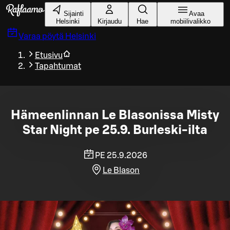
Siirry pääsisältöön
Sijainti
Avaa
Helsinki
Kirjaudu
Hae
mobiilivalikko
Varaa pöytä
Helsinki
Etusivu
Tapahtumat
Hämeenlinnan Le Blasonissa Misty
Star Night pe 25.9. Burleski-ilta
PE 25.9.2026
Le Blason