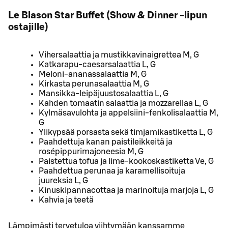
Le Blason Star Buffet (Show & Dinner -lipun
ostajille)
Vihersalaattia ja mustikkavinaigrettea M, G
Katkarapu-caesarsalaattia L, G
Meloni-ananassalaattia M, G
Kirkasta perunasalaattia M, G
Mansikka-leipäjuustosalaattia L, G
Kahden tomaatin salaattia ja mozzarellaa L, G
Kylmäsavulohta ja appelsiini-fenkolisalaattia M,
G
Ylikypsää porsasta sekä timjamikastiketta L, G
Paahdettuja kanan paistileikkeitä ja
rosépippurimajoneesia M, G
Paistettua tofua ja lime-kookoskastiketta Ve, G
Paahdettua perunaa ja karamellisoituja
juureksia L, G
Kinuskipannacottaa ja marinoituja marjoja L, G
Kahvia ja teetä
Lämpimästi tervetuloa viihtymään kanssamme