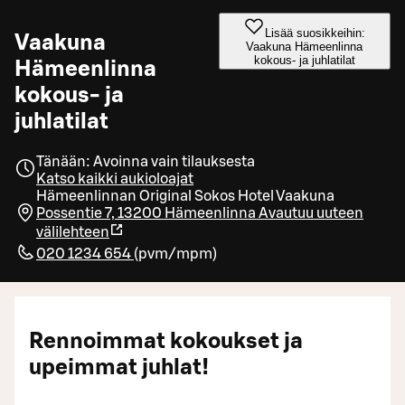
Lisää suosikkeihin:
Vaakuna
Vaakuna Hämeenlinna
kokous- ja juhlatilat
Hämeenlinna
kokous- ja
juhlatilat
Tänään: Avoinna vain tilauksesta
Katso kaikki aukioloajat
Hämeenlinnan Original Sokos Hotel Vaakuna
Possentie 7, 13200 Hämeenlinna
Avautuu uuteen
välilehteen
020 1234 654
(
pvm/mpm
)
Rennoimmat kokoukset ja
upeimmat juhlat!