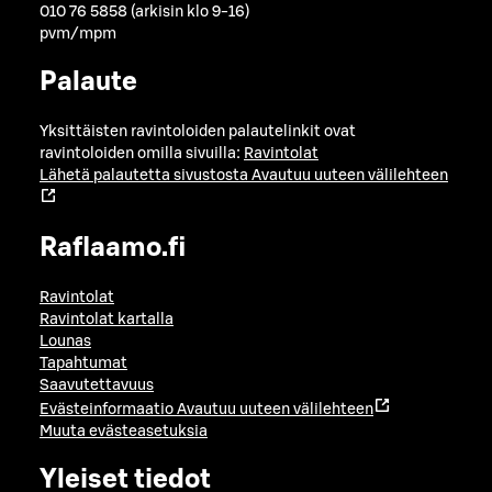
010 76 5858 (arkisin klo 9-16)
pvm/mpm
Palaute
Yksittäisten ravintoloiden palautelinkit ovat
ravintoloiden omilla sivuilla:
Ravintolat
Lähetä palautetta sivustosta
Avautuu uuteen välilehteen
Raflaamo.fi
Ravintolat
Ravintolat kartalla
Lounas
Tapahtumat
Saavutettavuus
Evästeinformaatio
Avautuu uuteen välilehteen
Muuta evästeasetuksia
Yleiset tiedot