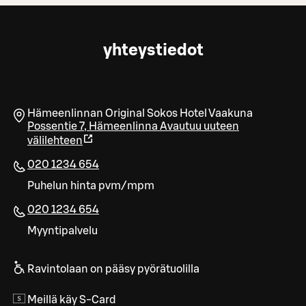
yhteystiedot
Hämeenlinnan Original Sokos Hotel Vaakuna
Possentie 7
,
Hämeenlinna
Avautuu uuteen
välilehteen
020 1234 654
Puhelun hinta pvm/mpm
020 1234 654
Myyntipalvelu
Ravintolaan on pääsy pyörätuolilla
Meillä käy S-Card