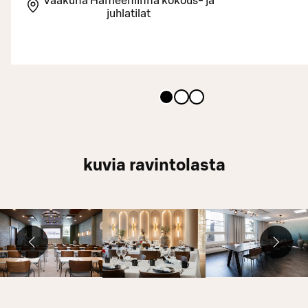
Vaakuna Hämeenlinna kokous- ja
juhlatilat
kuvia ravintolasta