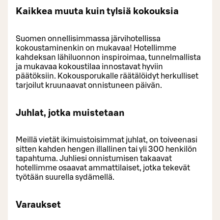
Kaikkea muuta kuin tylsiä kokouksia
Suomen onnellisimmassa järvihotellissa
kokoustaminenkin on mukavaa! Hotellimme
kahdeksan lähiluonnon inspiroimaa, tunnelmallista
ja mukavaa kokoustilaa innostavat hyviin
päätöksiin. Kokousporukalle räätälöidyt herkulliset
tarjoilut kruunaavat onnistuneen päivän.
Juhlat, jotka muistetaan
Meillä vietät ikimuistoisimmat juhlat, on toiveenasi
sitten kahden hengen illallinen tai yli 300 henkilön
tapahtuma. Juhliesi onnistumisen takaavat
hotellimme osaavat ammattilaiset, jotka tekevät
työtään suurella sydämellä.
Varaukset