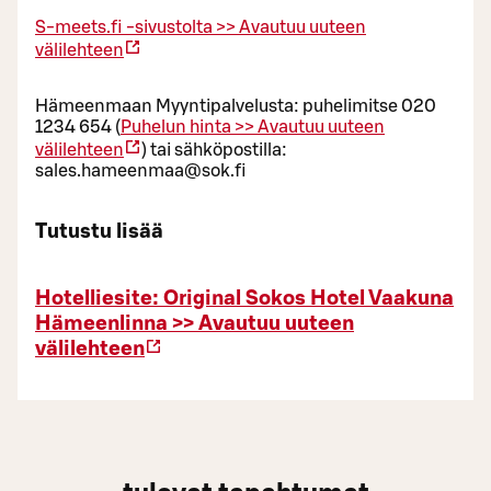
S-meets.fi -sivustolta >>
Avautuu uuteen
välilehteen
Hämeenmaan Myyntipalvelusta: puhelimitse 020
1234 654 (
Puhelun hinta >>
Avautuu uuteen
välilehteen
) tai sähköpostilla:
sales.hameenmaa@sok.fi
Tutustu lisää
Hotelliesite: Original Sokos Hotel Vaakuna
Hämeenlinna >>
Avautuu uuteen
välilehteen