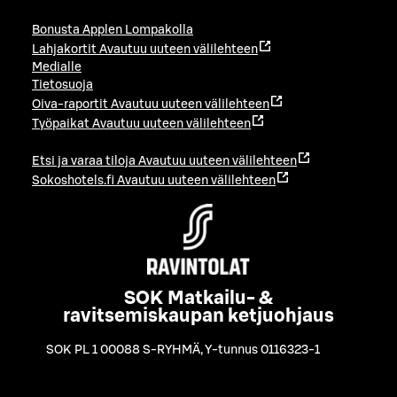
Bonusta Applen Lompakolla
Lahjakortit
Avautuu uuteen välilehteen
Medialle
Tietosuoja
Oiva-raportit
Avautuu uuteen välilehteen
Työpaikat
Avautuu uuteen välilehteen
Etsi ja varaa tiloja
Avautuu uuteen välilehteen
Sokoshotels.fi
Avautuu uuteen välilehteen
SOK Matkailu- &
ravitsemiskaupan ketjuohjaus
SOK PL 1 00088 S-RYHMÄ
,
Y-tunnus 0116323-1