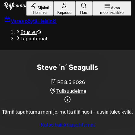
Siirry pääsisältöön
Sijainti
Avaa
Helsinki
Kirjaudu
Hae
mobiilivalikko
Varaa pöytä
Helsinki
Etusivu
Tapahtumat
Steve ´n´ Seagulls
PE 8.5.2026
Tulisuudelma
Tämä tapahtuma meni jo, mutta älä huoli – uusia tulee kyllä.
Katso kaikki tapahtumat