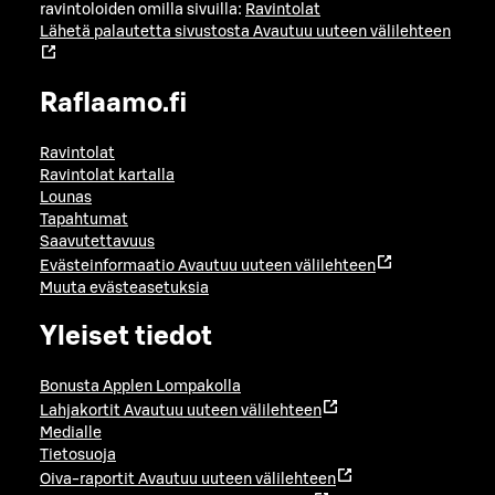
ravintoloiden omilla sivuilla:
Ravintolat
Lähetä palautetta sivustosta
Avautuu uuteen välilehteen
Raflaamo.fi
Ravintolat
Ravintolat kartalla
Lounas
Tapahtumat
Saavutettavuus
Evästeinformaatio
Avautuu uuteen välilehteen
Muuta evästeasetuksia
Yleiset tiedot
Bonusta Applen Lompakolla
Lahjakortit
Avautuu uuteen välilehteen
Medialle
Tietosuoja
Oiva-raportit
Avautuu uuteen välilehteen