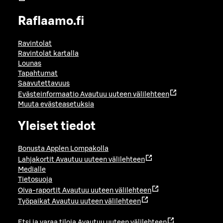
Raflaamo.fi
Ravintolat
Ravintolat kartalla
Lounas
Tapahtumat
Saavutettavuus
Evästeinformaatio
Avautuu uuteen välilehteen
Muuta evästeasetuksia
Yleiset tiedot
Bonusta Applen Lompakolla
Lahjakortit
Avautuu uuteen välilehteen
Medialle
Tietosuoja
Oiva-raportit
Avautuu uuteen välilehteen
Työpaikat
Avautuu uuteen välilehteen
Etsi ja varaa tiloja
Avautuu uuteen välilehteen