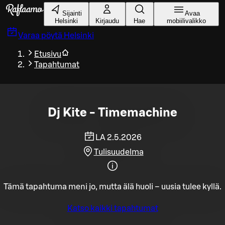
Siirry pääsisältöön
Sijainti
Avaa
Helsinki
Kirjaudu
Hae
mobiilivalikko
Varaa pöytä
Helsinki
Etusivu
Tapahtumat
Dj Kite - Timemachine
LA 2.5.2026
Tulisuudelma
Tämä tapahtuma meni jo, mutta älä huoli – uusia tulee kyllä.
Katso kaikki tapahtumat