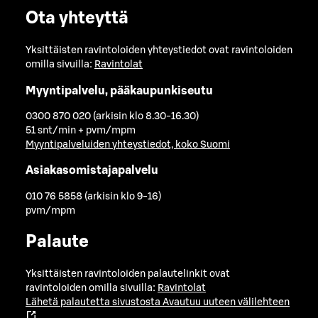
Ota yhteyttä
Yksittäisten ravintoloiden yhteystiedot ovat ravintoloiden
omilla sivuilla:
Ravintolat
Myyntipalvelu, pääkaupunkiseutu
0300 870 020 (arkisin klo 8.30-16.30)
51 snt/min + pvm/mpm
Myyntipalveluiden yhteystiedot, koko Suomi
Asiakasomistajapalvelu
010 76 5858 (arkisin klo 9-16)
pvm/mpm
Palaute
Yksittäisten ravintoloiden palautelinkit ovat
ravintoloiden omilla sivuilla:
Ravintolat
Lähetä palautetta sivustosta
Avautuu uuteen välilehteen