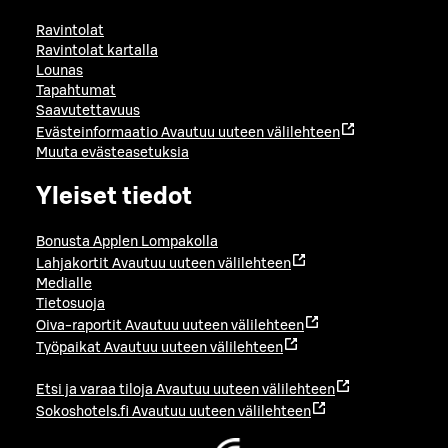
Ravintolat
Ravintolat kartalla
Lounas
Tapahtumat
Saavutettavuus
Evästeinformaatio
Avautuu uuteen välilehteen
Muuta evästeasetuksia
Yleiset tiedot
Bonusta Applen Lompakolla
Lahjakortit
Avautuu uuteen välilehteen
Medialle
Tietosuoja
Oiva-raportit
Avautuu uuteen välilehteen
Työpaikat
Avautuu uuteen välilehteen
Etsi ja varaa tiloja
Avautuu uuteen välilehteen
Sokoshotels.fi
Avautuu uuteen välilehteen