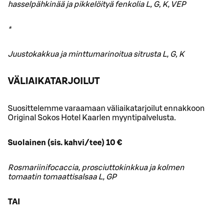
hasselpähkinää ja pikkelöityä fenkolia L, G, K, VEP
*
Juustokakkua ja minttumarinoitua sitrusta L, G, K
VÄLIAIKATARJOILUT
Suosittelemme varaamaan väliaikatarjoilut ennakkoon
Original Sokos Hotel Kaarlen myyntipalvelusta.
Suolainen (sis. kahvi/tee) 10 €
Rosmariinifocaccia, prosciuttokinkkua ja kolmen
tomaatin tomaattisalsaa L, GP
TAI