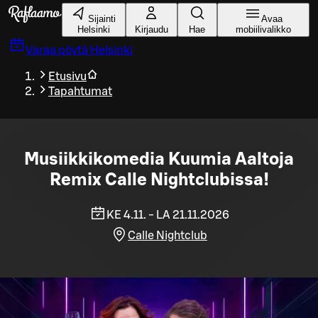
Siirry pääsisältöön
Sijainti
Avaa
Helsinki
Kirjaudu
Hae
mobiilivalikko
Varaa pöytä
Helsinki
Etusivu
Tapahtumat
Musiikkikomedia Kuumia Aaltoja
Remix Calle Nightclubissa!
KE 4.11. - LA 21.11.2026
Calle Nightclub