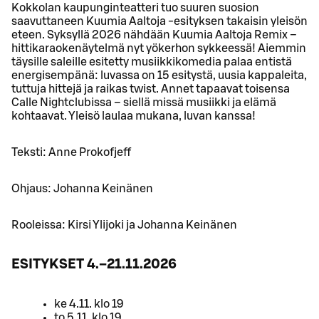
Kokkolan kaupunginteatteri tuo suuren suosion
saavuttaneen Kuumia Aaltoja -esityksen takaisin yleisön
eteen. Syksyllä 2026 nähdään Kuumia Aaltoja Remix –
hittikaraokenäytelmä nyt yökerhon sykkeessä! Aiemmin
täysille saleille esitetty musiikkikomedia palaa entistä
energisempänä: luvassa on 15 esitystä, uusia kappaleita,
tuttuja hittejä ja raikas twist. Annet tapaavat toisensa
Calle Nightclubissa – siellä missä musiikki ja elämä
kohtaavat. Yleisö laulaa mukana, luvan kanssa!
Teksti: Anne Prokofjeff
Ohjaus: Johanna Keinänen
Rooleissa: Kirsi Ylijoki ja Johanna Keinänen
ESITYKSET 4.–21.11.2026
ke 4.11. klo 19
to 5.11. klo 19