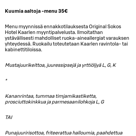
Kuumia aaltoja -menu 35€
Menu myynnissä ennakkotilauksesta Original Sokos
Hotel Kaarlen myyntipalvelusta. Ilmoitathan
ystävällisesti mahdolliset ruoka-aineallergiat varauksen
yhteydessä. Ruokailu toteutetaan Kaarlen ravintola- tai
kabinettitiloissa.
Mustajuurikeittoa, juuressipsejä ja yrttiöljyä L, G, K
*
Kananrintaa, tummaa timjamikastiketta,
prosciuttokinkkua ja parmesaanilohkoja L, G
TAI
Punajuuririsottoa, friteerattua halloumia, paahdettua