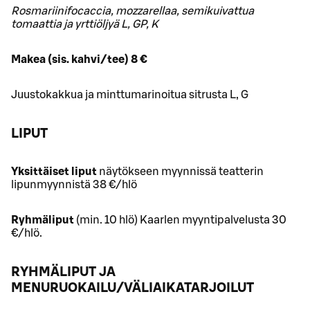
Rosmariinifocaccia, mozzarellaa, semikuivattua
tomaattia ja yrttiöljyä L, GP, K
Makea (sis. kahvi/tee) 8 €
Juustokakkua ja minttumarinoitua sitrusta L, G
LIPUT
Yksittäiset liput
näytökseen myynnissä teatterin
lipunmyynnistä 38 €/hlö
Ryhmäliput
(min. 10 hlö) Kaarlen myyntipalvelusta 30
€/hlö.
RYHMÄLIPUT JA
MENURUOKAILU/VÄLIAIKATARJOILUT