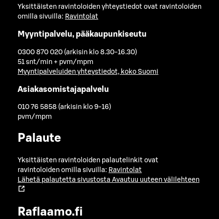
Yksittäisten ravintoloiden yhteystiedot ovat ravintoloiden
omilla sivuilla:
Ravintolat
Myyntipalvelu, pääkaupunkiseutu
0300 870 020 (arkisin klo 8.30-16.30)
51 snt/min + pvm/mpm
Myyntipalveluiden yhteystiedot, koko Suomi
Asiakasomistajapalvelu
010 76 5858 (arkisin klo 9-16)
pvm/mpm
Palaute
Yksittäisten ravintoloiden palautelinkit ovat
ravintoloiden omilla sivuilla:
Ravintolat
Lähetä palautetta sivustosta
Avautuu uuteen välilehteen
Raflaamo.fi