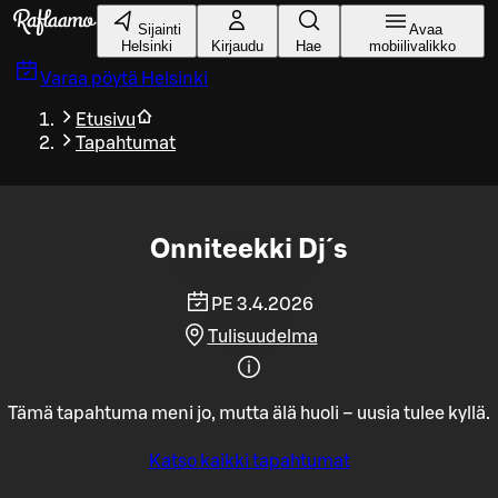
Siirry pääsisältöön
Sijainti
Avaa
Helsinki
Kirjaudu
Hae
mobiilivalikko
Varaa pöytä
Helsinki
Etusivu
Tapahtumat
Onniteekki Dj´s
PE 3.4.2026
Tulisuudelma
Tämä tapahtuma meni jo, mutta älä huoli – uusia tulee kyllä.
Katso kaikki tapahtumat