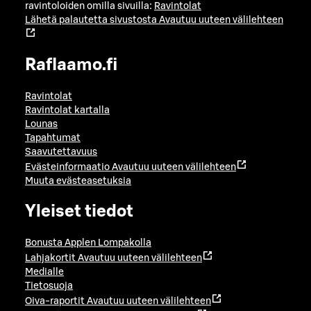
ravintoloiden omilla sivuilla:
Ravintolat
Lähetä palautetta sivustosta
Avautuu uuteen välilehteen
Raflaamo.fi
Ravintolat
Ravintolat kartalla
Lounas
Tapahtumat
Saavutettavuus
Evästeinformaatio
Avautuu uuteen välilehteen
Muuta evästeasetuksia
Yleiset tiedot
Bonusta Applen Lompakolla
Lahjakortit
Avautuu uuteen välilehteen
Medialle
Tietosuoja
Oiva-raportit
Avautuu uuteen välilehteen