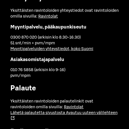
Yksittäisten ravintoloiden yhteystiedot ovat ravintoloiden
omilla sivuilla:
Ravintolat
Myyntipalvelu, pääkaupunkiseutu
0300 870 020 (arkisin klo 8.30-16.30)
51 snt/min + pvm/mpm
Myyntipalveluiden yhteystiedot, koko Suomi
Asiakasomistajapalvelu
010 76 5858 (arkisin klo 9-16)
pvm/mpm
Palaute
Yksittäisten ravintoloiden palautelinkit ovat
ravintoloiden omilla sivuilla:
Ravintolat
Lähetä palautetta sivustosta
Avautuu uuteen välilehteen