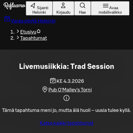
Siirry pääsisältöön
Sijainti
Avaa
Helsinki
Kirjaudu
Hae
mobiilivalikko
Varaa pöytä
Helsinki
Etusivu
Tapahtumat
Livemusiikkia: Trad Session
KE 4.3.2026
Pub O'Malley's Torni
Tämä tapahtuma meni jo, mutta älä huoli – uusia tulee kyllä.
Katso kaikki tapahtumat