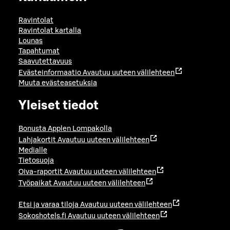
Ravintolat
Ravintolat kartalla
Lounas
Tapahtumat
Saavutettavuus
Evästeinformaatio
Avautuu uuteen välilehteen
Muuta evästeasetuksia
Yleiset tiedot
Bonusta Applen Lompakolla
Lahjakortit
Avautuu uuteen välilehteen
Medialle
Tietosuoja
Oiva-raportit
Avautuu uuteen välilehteen
Työpaikat
Avautuu uuteen välilehteen
Etsi ja varaa tiloja
Avautuu uuteen välilehteen
Sokoshotels.fi
Avautuu uuteen välilehteen