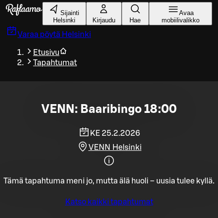
Siirry pääsisältöön
Sijainti
Avaa
Helsinki
Kirjaudu
Hae
mobiilivalikko
Varaa pöytä
Helsinki
Etusivu
Tapahtumat
VENN: Baaribingo 18:00
KE 25.2.2026
VENN Helsinki
Tämä tapahtuma meni jo, mutta älä huoli – uusia tulee kyllä.
Katso kaikki tapahtumat