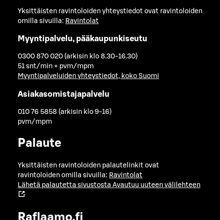
Yksittäisten ravintoloiden yhteystiedot ovat ravintoloiden
omilla sivuilla:
Ravintolat
Myyntipalvelu, pääkaupunkiseutu
0300 870 020 (arkisin klo 8.30-16.30)
51 snt/min + pvm/mpm
Myyntipalveluiden yhteystiedot, koko Suomi
Asiakasomistajapalvelu
010 76 5858 (arkisin klo 9-16)
pvm/mpm
Palaute
Yksittäisten ravintoloiden palautelinkit ovat
ravintoloiden omilla sivuilla:
Ravintolat
Lähetä palautetta sivustosta
Avautuu uuteen välilehteen
Raflaamo.fi