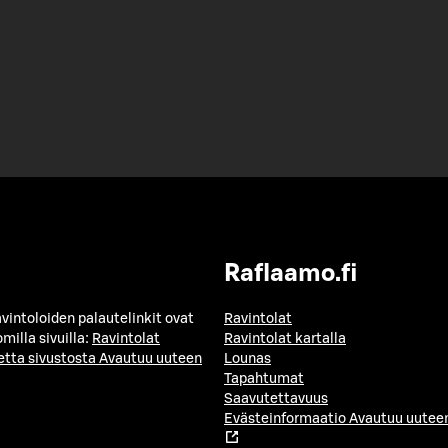
Raflaamo.fi
avintoloiden palautelinkit ovat
Ravintolat
milla sivuilla:
Ravintolat
Ravintolat kartalla
etta sivustosta
Avautuu uuteen
Lounas
Tapahtumat
Saavutettavuus
Evästeinformaatio
Avautuu uuteen