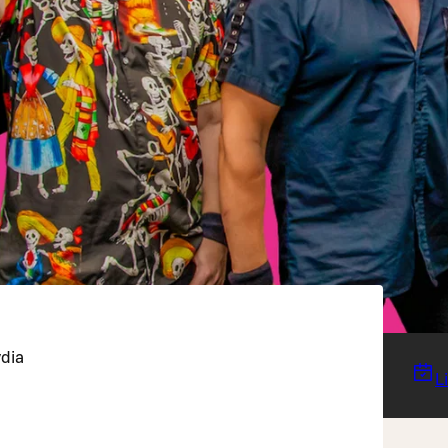
ydia
L