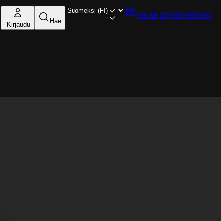
Varaa pöytä
Helsinki
Hae
Kirjaudu