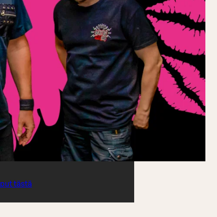
iput tästä