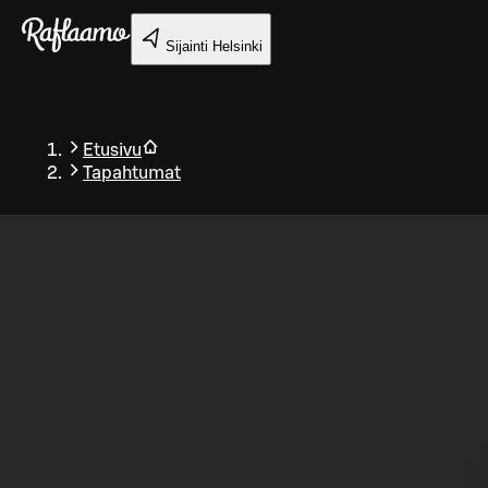
Siirry pääsisältöön
Sijainti
Helsinki
Etusivu
Tapahtumat
Takaisin