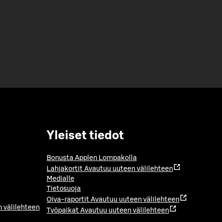
Yleiset tiedot
Bonusta Applen Lompakolla
Lahjakortit
Avautuu uuteen välilehteen
Medialle
Tietosuoja
Oiva-raportit
Avautuu uuteen välilehteen
 välilehteen
Työpaikat
Avautuu uuteen välilehteen