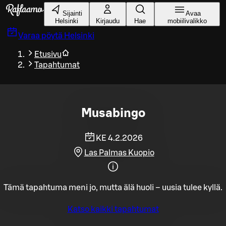
Siirry pääsisältöön
Sijainti
Avaa
Helsinki
Kirjaudu
Hae
mobiilivalikko
Varaa pöytä
Helsinki
Etusivu
Tapahtumat
Musabingo
KE 4.2.2026
Las Palmas Kuopio
Tämä tapahtuma meni jo, mutta älä huoli – uusia tulee kyllä.
Katso kaikki tapahtumat