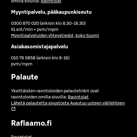
omilla sivuilla:
Ravintolat
Myyntipalvelu, pääkaupunkiseutu
0300 870 020 (arkisin klo 8.30-16.30)
51 snt/min + pvm/mpm
Myyntipalveluiden yhteystiedot, koko Suomi
Asiakasomistajapalvelu
010 76 5858 (arkisin klo 9-16)
pvm/mpm
Palaute
Yksittäisten ravintoloiden palautelinkit ovat
ravintoloiden omilla sivuilla:
Ravintolat
Lähetä palautetta sivustosta
Avautuu uuteen välilehteen
Raflaamo.fi