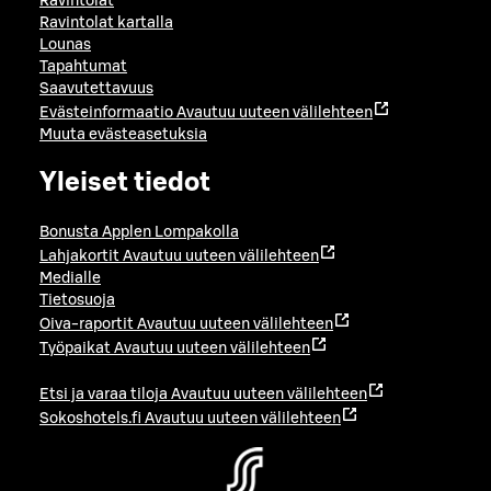
Ravintolat
Ravintolat kartalla
Lounas
Tapahtumat
Saavutettavuus
Evästeinformaatio
Avautuu uuteen välilehteen
Muuta evästeasetuksia
Yleiset tiedot
Bonusta Applen Lompakolla
Lahjakortit
Avautuu uuteen välilehteen
Medialle
Tietosuoja
Oiva-raportit
Avautuu uuteen välilehteen
Työpaikat
Avautuu uuteen välilehteen
Etsi ja varaa tiloja
Avautuu uuteen välilehteen
Sokoshotels.fi
Avautuu uuteen välilehteen