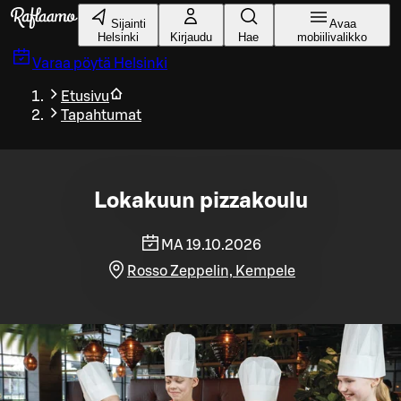
Siirry pääsisältöön
Sijainti
Avaa
Helsinki
Kirjaudu
Hae
mobiilivalikko
Varaa pöytä
Helsinki
Etusivu
Tapahtumat
Lokakuun pizzakoulu
MA 19.10.2026
Rosso Zeppelin, Kempele