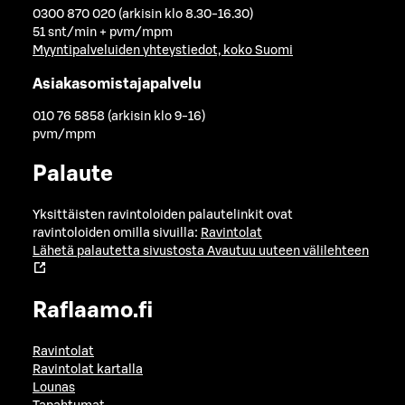
0300 870 020 (arkisin klo 8.30-16.30)
51 snt/min + pvm/mpm
Myyntipalveluiden yhteystiedot, koko Suomi
Asiakasomistajapalvelu
010 76 5858 (arkisin klo 9-16)
pvm/mpm
Palaute
Yksittäisten ravintoloiden palautelinkit ovat
ravintoloiden omilla sivuilla:
Ravintolat
Lähetä palautetta sivustosta
Avautuu uuteen välilehteen
Raflaamo.fi
Ravintolat
Ravintolat kartalla
Lounas