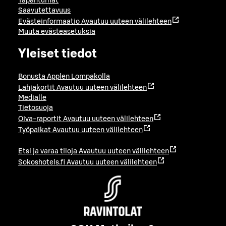
Tapahtumat
Saavutettavuus
Evästeinformaatio
Avautuu uuteen välilehteen
Muuta evästeasetuksia
Yleiset tiedot
Bonusta Applen Lompakolla
Lahjakortit
Avautuu uuteen välilehteen
Medialle
Tietosuoja
Oiva-raportit
Avautuu uuteen välilehteen
Työpaikat
Avautuu uuteen välilehteen
Etsi ja varaa tiloja
Avautuu uuteen välilehteen
Sokoshotels.fi
Avautuu uuteen välilehteen