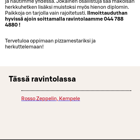
ja nautimme yhdessä. Jokainen osallistuja saa makoisan
herkkuhetken lisäksi muistoksi myös hienon diplomin.
Paikkoja on tarjolla vain rajoitetusti.
Ilmoittauduthan
hyvissä ajoin soittamalla ravintolaamme 044 788
4880 !
Tervetuloa oppimaan pizzamestariksi ja
herkuttelemaan!
Tässä ravintolassa
Rosso Zeppelin, Kempele