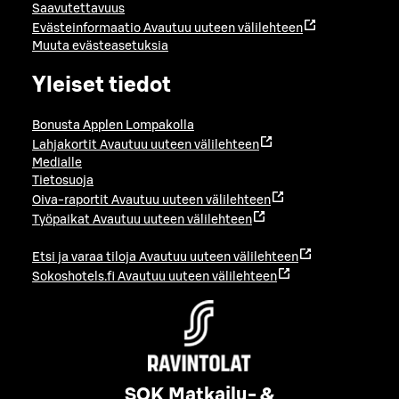
Saavutettavuus
Evästeinformaatio
Avautuu uuteen välilehteen
Muuta evästeasetuksia
Yleiset tiedot
Bonusta Applen Lompakolla
Lahjakortit
Avautuu uuteen välilehteen
Medialle
Tietosuoja
Oiva-raportit
Avautuu uuteen välilehteen
Työpaikat
Avautuu uuteen välilehteen
Etsi ja varaa tiloja
Avautuu uuteen välilehteen
Sokoshotels.fi
Avautuu uuteen välilehteen
SOK Matkailu- &