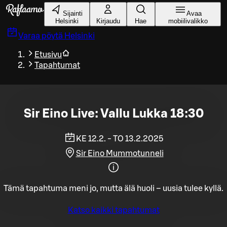
Siirry pääsisältöön
Sijainti
Avaa
Helsinki
Kirjaudu
Hae
mobiilivalikko
Varaa pöytä
Helsinki
Etusivu
Tapahtumat
Sir Eino Live: Vallu Lukka 18:30
KE 12.2. - TO 13.2.2025
Sir Eino Mummotunneli
Tämä tapahtuma meni jo, mutta älä huoli – uusia tulee kyllä.
Katso kaikki tapahtumat