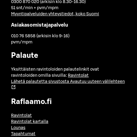
0300 870 020 (arkisin klo 8.30-16.30)
51 snt/min + pvm/mpm
Myyntipalveluiden yhteystiedot, koko Suomi
Asiakasomistajapalvelu
010 76 5858 (arkisin klo 9-16)
pvm/mpm
Palaute
Yksittäisten ravintoloiden palautelinkit ovat
ravintoloiden omilla sivuilla:
Ravintolat
Lähetä palautetta sivustosta
Avautuu uuteen välilehteen
Raflaamo.fi
Ravintolat
Ravintolat kartalla
Lounas
Tapahtumat