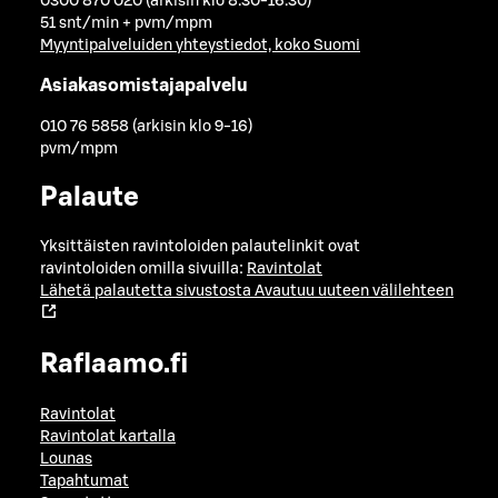
0300 870 020 (arkisin klo 8.30-16.30)
51 snt/min + pvm/mpm
Myyntipalveluiden yhteystiedot, koko Suomi
Asiakasomistajapalvelu
010 76 5858 (arkisin klo 9-16)
pvm/mpm
Palaute
Yksittäisten ravintoloiden palautelinkit ovat
ravintoloiden omilla sivuilla:
Ravintolat
Lähetä palautetta sivustosta
Avautuu uuteen välilehteen
Raflaamo.fi
Ravintolat
Ravintolat kartalla
Lounas
Tapahtumat