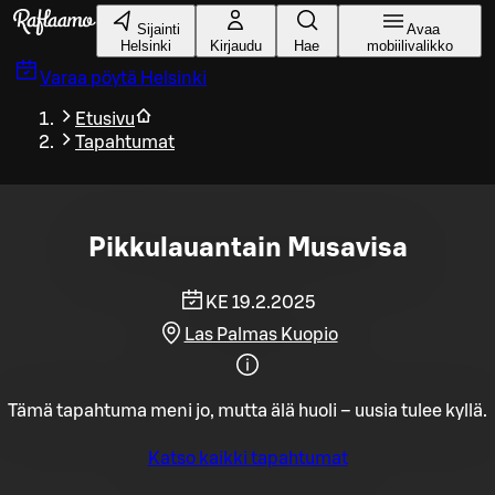
Siirry pääsisältöön
Sijainti
Avaa
Helsinki
Kirjaudu
Hae
mobiilivalikko
Varaa pöytä
Helsinki
Etusivu
Tapahtumat
Pikkulauantain Musavisa
KE 19.2.2025
Las Palmas Kuopio
Tämä tapahtuma meni jo, mutta älä huoli – uusia tulee kyllä.
Katso kaikki tapahtumat