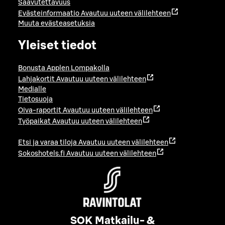
Saavutettavuus
Evästeinformaatio
Avautuu uuteen välilehteen
Muuta evästeasetuksia
Yleiset tiedot
Bonusta Applen Lompakolla
Lahjakortit
Avautuu uuteen välilehteen
Medialle
Tietosuoja
Oiva-raportit
Avautuu uuteen välilehteen
Työpaikat
Avautuu uuteen välilehteen
Etsi ja varaa tiloja
Avautuu uuteen välilehteen
Sokoshotels.fi
Avautuu uuteen välilehteen
SOK Matkailu- &