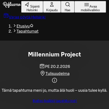
Siirry pääsisältöön
Sijainti
Avaa
Helsinki
Kirjaudu
Hae
mobiilivalikko
Varaa pöytä
Helsinki
Etusivu
Tapahtumat
Millennium Project
PE 20.2.2026
Tulisuudelma
Tämä tapahtuma meni jo, mutta älä huoli – uusia tulee kyllä.
Katso kaikki tapahtumat