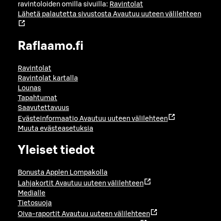
ravintoloiden omilla sivuilla:
Ravintolat
Lähetä palautetta sivustosta
Avautuu uuteen välilehteen
Raflaamo.fi
Ravintolat
Ravintolat kartalla
Lounas
Tapahtumat
Saavutettavuus
Evästeinformaatio
Avautuu uuteen välilehteen
Muuta evästeasetuksia
Yleiset tiedot
Bonusta Applen Lompakolla
Lahjakortit
Avautuu uuteen välilehteen
Medialle
Tietosuoja
Oiva-raportit
Avautuu uuteen välilehteen