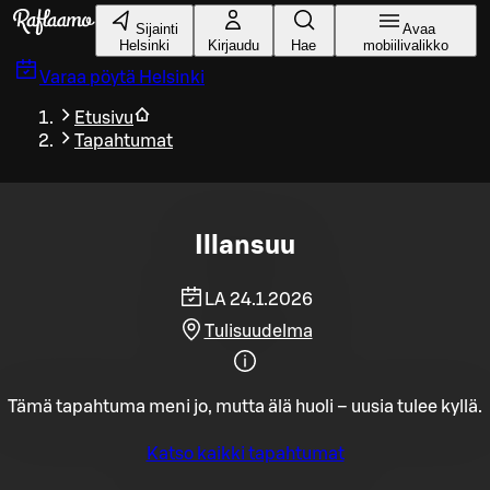
Siirry pääsisältöön
Sijainti
Avaa
Helsinki
Kirjaudu
Hae
mobiilivalikko
Varaa pöytä
Helsinki
Etusivu
Tapahtumat
Illansuu
LA 24.1.2026
Tulisuudelma
Tämä tapahtuma meni jo, mutta älä huoli – uusia tulee kyllä.
Katso kaikki tapahtumat