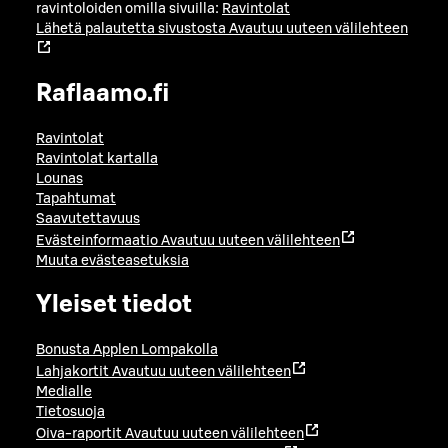
ravintoloiden omilla sivuilla:
Ravintolat
Lähetä palautetta sivustosta
Avautuu uuteen välilehteen
Raflaamo.fi
Ravintolat
Ravintolat kartalla
Lounas
Tapahtumat
Saavutettavuus
Evästeinformaatio
Avautuu uuteen välilehteen
Muuta evästeasetuksia
Yleiset tiedot
Bonusta Applen Lompakolla
Lahjakortit
Avautuu uuteen välilehteen
Medialle
Tietosuoja
Oiva-raportit
Avautuu uuteen välilehteen