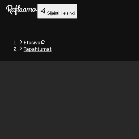
Siirry pääsisältöön
Sijainti
Helsinki
Etusivu
Tapahtumat
Takaisin