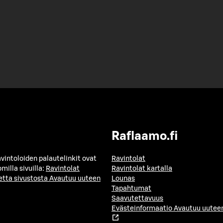
Raflaamo.fi
avintoloiden palautelinkit ovat
Ravintolat
milla sivuilla:
Ravintolat
Ravintolat kartalla
etta sivustosta
Avautuu uuteen
Lounas
Tapahtumat
Saavutettavuus
Evästeinformaatio
Avautuu uuteen