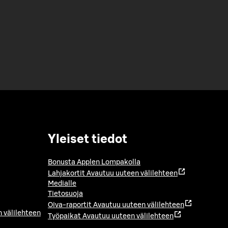
Yleiset tiedot
Bonusta Applen Lompakolla
Lahjakortit
Avautuu uuteen välilehteen
Medialle
Tietosuoja
Oiva-raportit
Avautuu uuteen välilehteen
 välilehteen
Työpaikat
Avautuu uuteen välilehteen