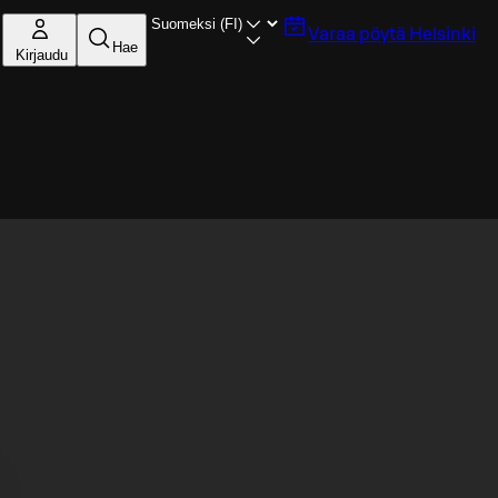
Varaa pöytä
Helsinki
Hae
Kirjaudu