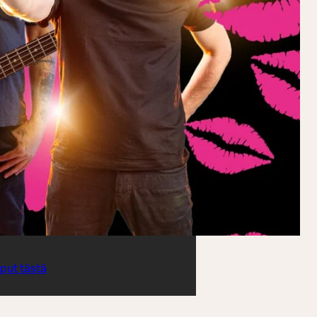
iput tästä