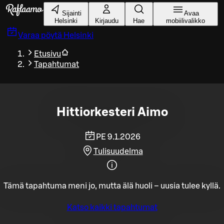
Siirry pääsisältöön
Sijainti
Avaa
Helsinki
Kirjaudu
Hae
mobiilivalikko
Varaa pöytä
Helsinki
Etusivu
Tapahtumat
Hittiorkesteri Aimo
PE 9.1.2026
Tulisuudelma
Tämä tapahtuma meni jo, mutta älä huoli – uusia tulee kyllä.
Katso kaikki tapahtumat