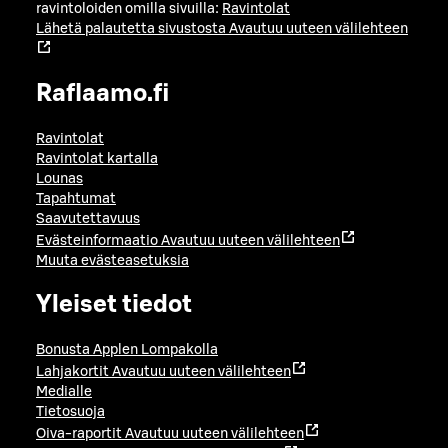
ravintoloiden omilla sivuilla:
Ravintolat
Lähetä palautetta sivustosta
Avautuu uuteen välilehteen
Raflaamo.fi
Ravintolat
Ravintolat kartalla
Lounas
Tapahtumat
Saavutettavuus
Evästeinformaatio
Avautuu uuteen välilehteen
Muuta evästeasetuksia
Yleiset tiedot
Bonusta Applen Lompakolla
Lahjakortit
Avautuu uuteen välilehteen
Medialle
Tietosuoja
Oiva-raportit
Avautuu uuteen välilehteen