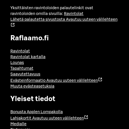
Yksittäisten ravintoloiden palautelinkit ovat
ravintoloiden omilla sivuilla:
Ravintolat
Lähetä palautetta sivustosta
Avautuu uuteen välilehteen
Raflaamo.fi
Ravintolat
Ravintolat kartalla
Lounas
Tapahtumat
Saavutettavuus
Evästeinformaatio
Avautuu uuteen välilehteen
Muuta evästeasetuksia
Yleiset tiedot
Bonusta Applen Lompakolla
Lahjakortit
Avautuu uuteen välilehteen
Medialle