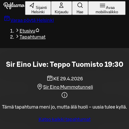
Siirry pääsisältöön
Sijainti
Avaa
Helsinki
Kirjaudu
Hae
mobiilivalikko
Varaa pöytä
Helsinki
Etusivu
Tapahtumat
Sir Eino Live: Teppo Tuomisto 19:30
KE 29.4.2026
Sir Eino Mummotunneli
Tämä tapahtuma meni jo, mutta älä huoli – uusia tulee kyllä.
Katso kaikki tapahtumat