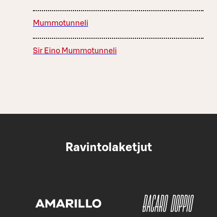
Mummotunneli
Sir Eino Mummotunneli
Ravintolaketjut