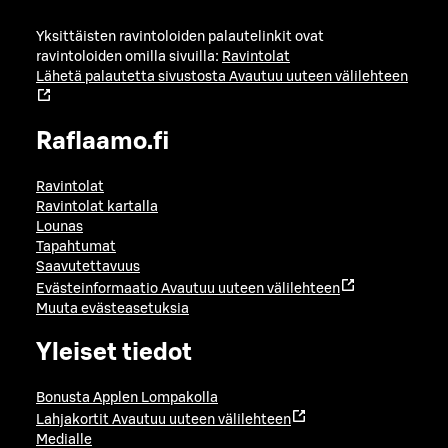
Yksittäisten ravintoloiden palautelinkit ovat
ravintoloiden omilla sivuilla:
Ravintolat
Lähetä palautetta sivustosta
Avautuu uuteen välilehteen
Raflaamo.fi
Ravintolat
Ravintolat kartalla
Lounas
Tapahtumat
Saavutettavuus
Evästeinformaatio
Avautuu uuteen välilehteen
Muuta evästeasetuksia
Yleiset tiedot
Bonusta Applen Lompakolla
Lahjakortit
Avautuu uuteen välilehteen
Medialle