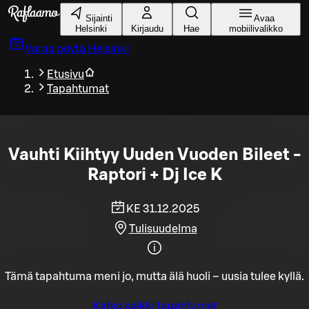
Siirry pääsisältöön
Sijainti
Avaa
Helsinki
Kirjaudu
Hae
mobiilivalikko
Varaa pöytä
Helsinki
Etusivu
Tapahtumat
Vauhti Kiihtyy Uuden Vuoden Bileet -
Raptori + Dj Ice K
KE 31.12.2025
Tulisuudelma
Tämä tapahtuma meni jo, mutta älä huoli – uusia tulee kyllä.
Katso kaikki tapahtumat