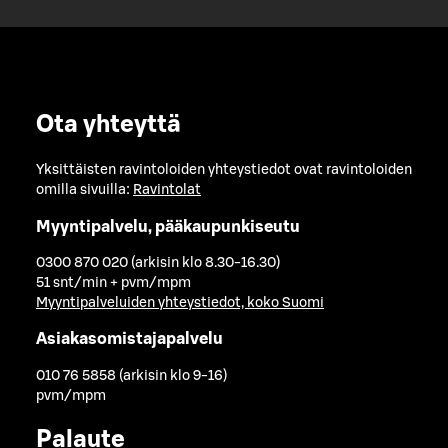
Ota yhteyttä
Yksittäisten ravintoloiden yhteystiedot ovat ravintoloiden
omilla sivuilla:
Ravintolat
Myyntipalvelu, pääkaupunkiseutu
0300 870 020 (arkisin klo 8.30-16.30)
51 snt/min + pvm/mpm
Myyntipalveluiden yhteystiedot, koko Suomi
Asiakasomistajapalvelu
010 76 5858 (arkisin klo 9-16)
pvm/mpm
Palaute