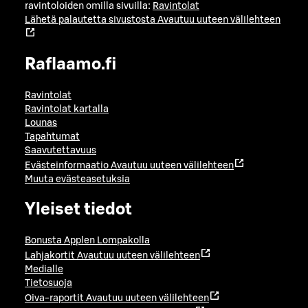
ravintoloiden omilla sivuilla:
Ravintolat
Lähetä palautetta sivustosta
Avautuu uuteen välilehteen
Raflaamo.fi
Ravintolat
Ravintolat kartalla
Lounas
Tapahtumat
Saavutettavuus
Evästeinformaatio
Avautuu uuteen välilehteen
Muuta evästeasetuksia
Yleiset tiedot
Bonusta Applen Lompakolla
Lahjakortit
Avautuu uuteen välilehteen
Medialle
Tietosuoja
Oiva-raportit
Avautuu uuteen välilehteen