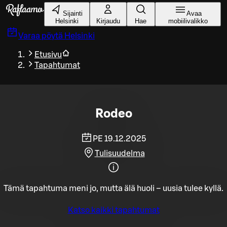
Siirry pääsisältöön
Sijainti
Avaa
Helsinki
Kirjaudu
Hae
mobiilivalikko
Varaa pöytä
Helsinki
Etusivu
Tapahtumat
Rodeo
PE 19.12.2025
Tulisuudelma
Tämä tapahtuma meni jo, mutta älä huoli – uusia tulee kyllä.
Katso kaikki tapahtumat