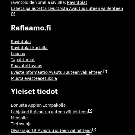
ravintoloiden omilla sivuilla:
Ravintolat
Lähetä palautetta sivustosta
Avautuu uuteen välilehteen
Raflaamo.fi
Ravintolat
Ravintolat kartalla
Lounas
Tapahtumat
Saavutettavuus
Evästeinformaatio
Avautuu uuteen välilehteen
Muuta evästeasetuksia
Yleiset tiedot
Bonusta Applen Lompakolla
Lahjakortit
Avautuu uuteen välilehteen
Medialle
Tietosuoja
Oiva-raportit
Avautuu uuteen välilehteen