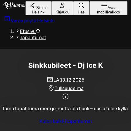
Siirry pääsisältöön
Sijainti
Avaa
Helsinki
Kirjaudu
Hae
mobiilivalikko
Varaa pöytä
Helsinki
Etusivu
Tapahtumat
Sinkkubileet - Dj Ice K
LA 13.12.2025
Tulisuudelma
Tämä tapahtuma meni jo, mutta älä huoli – uusia tulee kyllä.
Katso kaikki tapahtumat