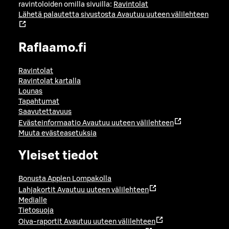
ravintoloiden omilla sivuilla:
Ravintolat
Lähetä palautetta sivustosta
Avautuu uuteen välilehteen
Raflaamo.fi
Ravintolat
Ravintolat kartalla
Lounas
Tapahtumat
Saavutettavuus
Evästeinformaatio
Avautuu uuteen välilehteen
Muuta evästeasetuksia
Yleiset tiedot
Bonusta Applen Lompakolla
Lahjakortit
Avautuu uuteen välilehteen
Medialle
Tietosuoja
Oiva-raportit
Avautuu uuteen välilehteen