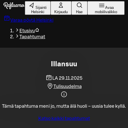
Siirry pääsisältöön
Sijainti
Avaa
Helsinki
Kirjaudu
Hae
mobiilivalikko
Varaa pöytä
Helsinki
Etusivu
Tapahtumat
Illansuu
LA 29.11.2025
Tulisuudelma
Tämä tapahtuma meni jo, mutta älä huoli – uusia tulee kyllä.
Katso kaikki tapahtumat