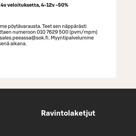
e 4v veloituksetta, 4-12v -50%
me pöytävarausta. Teet sen näppärästi
ittaen numeroon 010 7629 500 (pvm/mpm)
n sales.peeassa@sok.fi. Myyntipalvelumme
isenä aikana.
Ravintolaketjut