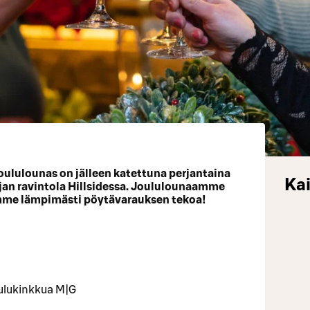
oululounas on jälleen katettuna perjantaina
Kai
ajan ravintola Hillsidessa. Joululounaamme
emme lämpimästi pöytävarauksen tekoa!
oulukinkkua M|G