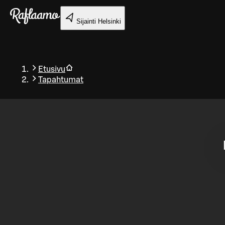
Siirry pääsisältöön
Sijainti
Helsinki
Etusivu
Tapahtumat
Takaisin