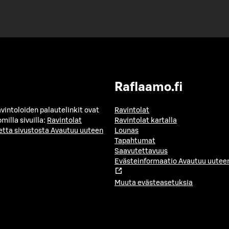
Raflaamo.fi
avintoloiden palautelinkit ovat
Ravintolat
milla sivuilla:
Ravintolat
Ravintolat kartalla
etta sivustosta
Avautuu uuteen
Lounas
Tapahtumat
Saavutettavuus
Evästeinformaatio
Avautuu uuteen
Muuta evästeasetuksia