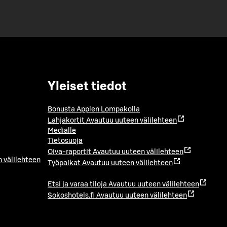
Yleiset tiedot
Bonusta Applen Lompakolla
Lahjakortit
Avautuu uuteen välilehteen
Medialle
Tietosuoja
Oiva-raportit
Avautuu uuteen välilehteen
 välilehteen
Työpaikat
Avautuu uuteen välilehteen
Etsi ja varaa tiloja
Avautuu uuteen välilehteen
Sokoshotels.fi
Avautuu uuteen välilehteen