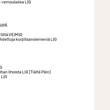
li-remouladea L|G
|G|PÄ
 tilliä VE|M|G
aahdettuja kurpitsansiemeniä L|G
|G
han lihoista L|G [Tiältä Päin]
a L|G