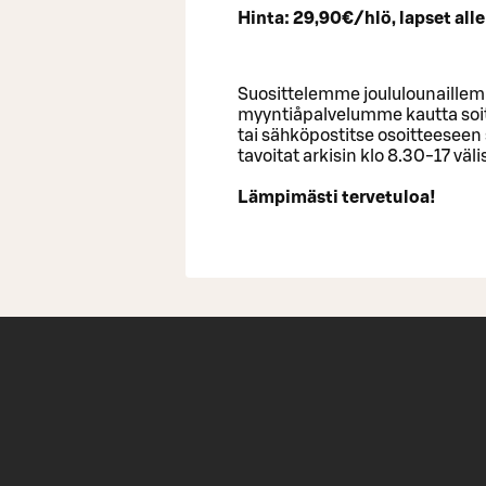
Hinta: 29,90€/hlö, lapset all
Suosittelemme joululounaillem
myyntiåpalvelumme kautta so
tai sähköpostitse osoitteesee
tavoitat arkisin klo 8.30-17 väl
Lämpimästi tervetuloa!