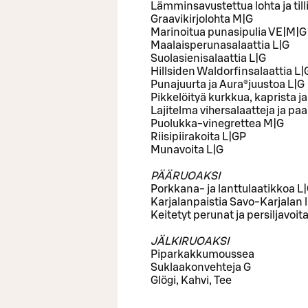
Lämminsavustettua lohta ja til
Graavikirjolohta M|G
Marinoitua punasipulia VE|M|G
Maalaisperunasalaattia L|G
Suolasienisalaattia L|G
Hillsiden Waldorfinsalaattia L
Punajuurta ja Aura®juustoa L|G
Pikkelöityä kurkkua, kaprista ja
Lajitelma vihersalaatteja ja p
Puolukka-vinegrettea M|G
Riisipiirakoita L|GP
Munavoita L|G
PÄÄRUOAKSI
Porkkana- ja lanttulaatikkoa L
Karjalanpaistia Savo-Karjalan li
Keitetyt perunat ja persiljavoit
JÄLKIRUOAKSI
Piparkakkumoussea
Suklaakonvehteja G
Glögi, Kahvi, Tee