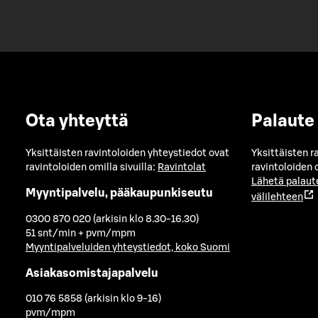
Ota yhteyttä
Palaute
Yksittäisten ravintoloiden yhteystiedot ovat
Yksittäisten r
ravintoloiden omilla sivuilla:
Ravintolat
ravintoloiden o
Lähetä palaut
Myyntipalvelu, pääkaupunkiseutu
välilehteen
0300 870 020 (arkisin klo 8.30-16.30)
51 snt/min + pvm/mpm
Myyntipalveluiden yhteystiedot, koko Suomi
Asiakasomistajapalvelu
010 76 5858 (arkisin klo 9-16)
pvm/mpm