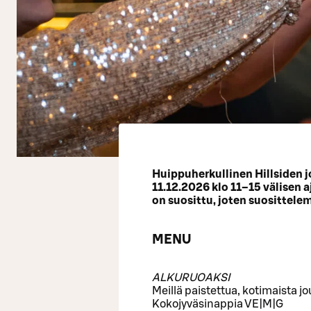
Huippuherkullinen Hillsiden j
11.12.2026 klo 11–15 välisen 
on suosittu, joten suosittel
MENU
ALKURUOAKSI
Meillä paistettua, kotimaista j
Kokojyväsinappia VE|M|G