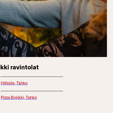
kki ravintolat
Hillside, Tahko
Pizza Breikki, Tahko