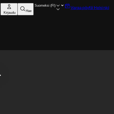
Varaa pöytä
Helsinki
Hae
Kirjaudu
.