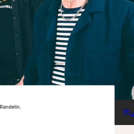
 Randelin.
L