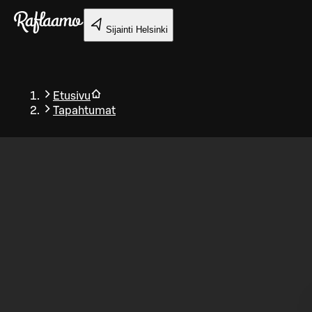
Siirry pääsisältöön
Sijainti
Helsinki
Etusivu
Tapahtumat
Takaisin