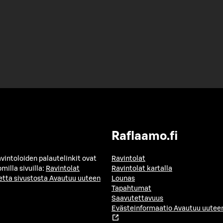
Raflaamo.fi
avintoloiden palautelinkit ovat
Ravintolat
milla sivuilla:
Ravintolat
Ravintolat kartalla
etta sivustosta
Avautuu uuteen
Lounas
Tapahtumat
Saavutettavuus
Evästeinformaatio
Avautuu uuteen