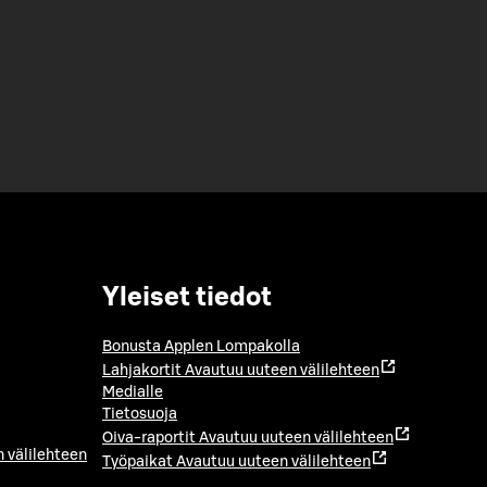
Yleiset tiedot
Bonusta Applen Lompakolla
Lahjakortit
Avautuu uuteen välilehteen
Medialle
Tietosuoja
Oiva-raportit
Avautuu uuteen välilehteen
 välilehteen
Työpaikat
Avautuu uuteen välilehteen