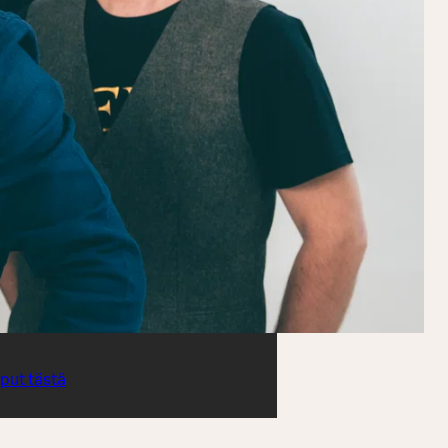
iput tästä