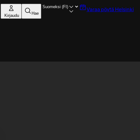
Varaa pöytä
Helsinki
Hae
Kirjaudu