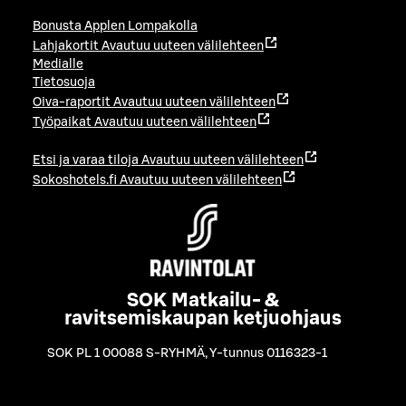
Bonusta Applen Lompakolla
Lahjakortit
Avautuu uuteen välilehteen
Medialle
Tietosuoja
Oiva-raportit
Avautuu uuteen välilehteen
Työpaikat
Avautuu uuteen välilehteen
Etsi ja varaa tiloja
Avautuu uuteen välilehteen
Sokoshotels.fi
Avautuu uuteen välilehteen
SOK Matkailu- &
ravitsemiskaupan ketjuohjaus
SOK PL 1 00088 S-RYHMÄ
,
Y-tunnus 0116323-1