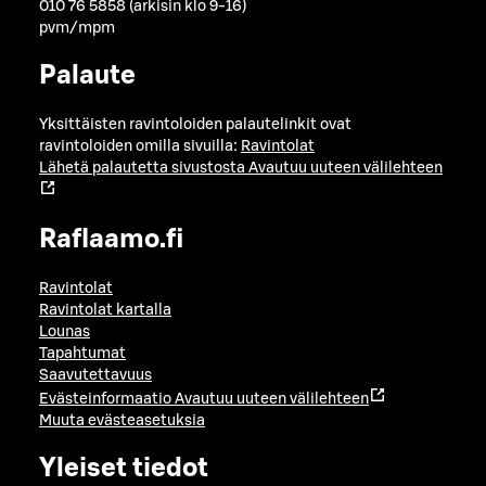
010 76 5858 (arkisin klo 9-16)
pvm/mpm
Palaute
Yksittäisten ravintoloiden palautelinkit ovat
ravintoloiden omilla sivuilla:
Ravintolat
Lähetä palautetta sivustosta
Avautuu uuteen välilehteen
Raflaamo.fi
Ravintolat
Ravintolat kartalla
Lounas
Tapahtumat
Saavutettavuus
Evästeinformaatio
Avautuu uuteen välilehteen
Muuta evästeasetuksia
Yleiset tiedot