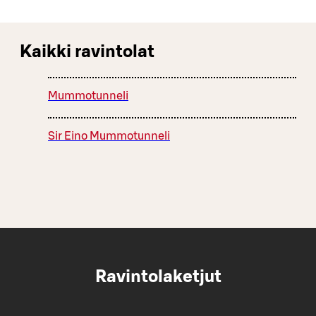
Kaikki ravintolat
Mummotunneli
Sir Eino Mummotunneli
Ravintolaketjut