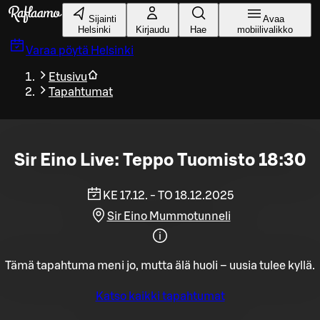
Siirry pääsisältöön
Sijainti
Avaa
Helsinki
Kirjaudu
Hae
mobiilivalikko
Varaa pöytä
Helsinki
Etusivu
Tapahtumat
Sir Eino Live: Teppo Tuomisto 18:30
KE 17.12. - TO 18.12.2025
Sir Eino Mummotunneli
Tämä tapahtuma meni jo, mutta älä huoli – uusia tulee kyllä.
Katso kaikki tapahtumat