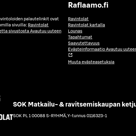
Raflaamo.fi
avintoloiden palautelinkit ovat
Ravintolat
milla sivuilla:
Ravintolat
Ravintolat kartalla
etta sivustosta
Avautuu uuteen
Lounas
Tapahtumat
Saavutettavuus
Evästeinformaatio
Avautuu uuteen
Muuta evästeasetuksia
SOK Matkailu- & ravitsemiskaupan ketj
SOK PL 1 00088 S-RYHMÄ
,
Y-tunnus 0116323-1