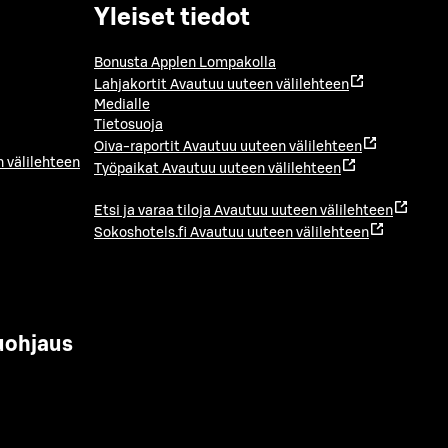
Yleiset tiedot
Bonusta Applen Lompakolla
Lahjakortit
Avautuu uuteen välilehteen
Medialle
Tietosuoja
Oiva-raportit
Avautuu uuteen välilehteen
 välilehteen
Työpaikat
Avautuu uuteen välilehteen
Etsi ja varaa tiloja
Avautuu uuteen välilehteen
Sokoshotels.fi
Avautuu uuteen välilehteen
uohjaus