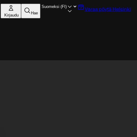
Varaa pöytä
Helsinki
Hae
Kirjaudu