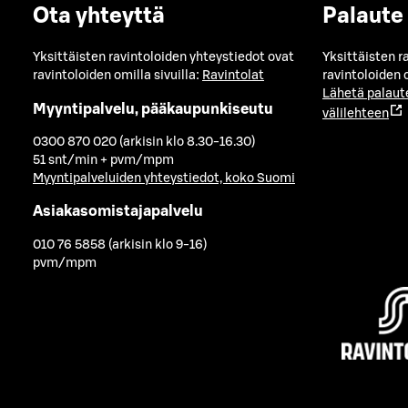
Ota yhteyttä
Palaute
Yksittäisten ravintoloiden yhteystiedot ovat
Yksittäisten r
ravintoloiden omilla sivuilla:
Ravintolat
ravintoloiden o
Lähetä palaut
Myyntipalvelu, pääkaupunkiseutu
välilehteen
0300 870 020 (arkisin klo 8.30-16.30)
51 snt/min + pvm/mpm
Myyntipalveluiden yhteystiedot, koko Suomi
Asiakasomistajapalvelu
010 76 5858 (arkisin klo 9-16)
pvm/mpm