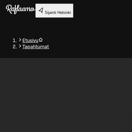
Siirry pääsisältöön
Sijainti
Helsinki
Etusivu
Tapahtumat
Takaisin