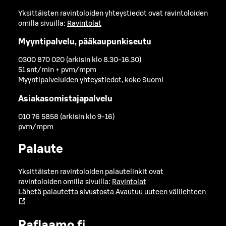
Yksittäisten ravintoloiden yhteystiedot ovat ravintoloiden
omilla sivuilla:
Ravintolat
Myyntipalvelu, pääkaupunkiseutu
0300 870 020 (arkisin klo 8.30-16.30)
51 snt/min + pvm/mpm
Myyntipalveluiden yhteystiedot, koko Suomi
Asiakasomistajapalvelu
010 76 5858 (arkisin klo 9-16)
pvm/mpm
Palaute
Yksittäisten ravintoloiden palautelinkit ovat
ravintoloiden omilla sivuilla:
Ravintolat
Lähetä palautetta sivustosta
Avautuu uuteen välilehteen
Raflaamo.fi