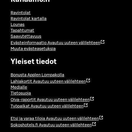
Ravintolat
Ravintolat kartalla
Lounas
Tapahtumat
Saavutettavuus
Evästeinformaatio
Avautuu uuteen välilehteen
Muuta evästeasetuksia
Yleiset tiedot
Bonusta Applen Lompakolla
Lahjakortit
Avautuu uuteen välilehteen
Medialle
Tietosuoja
Oiva-raportit
Avautuu uuteen välilehteen
Työpaikat
Avautuu uuteen välilehteen
Etsi ja varaa tiloja
Avautuu uuteen välilehteen
Sokoshotels.fi
Avautuu uuteen välilehteen