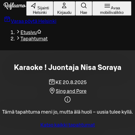
Siirry pääsisältöön
Sijainti
Avaa
Helsinki
Kirjaudu
Hae
mobiilivalikko
Varaa pöytä
Helsinki
Etusivu
Tapahtumat
Karaoke ! Juontaja Nisa Soraya
KE 20.8.2025
Sing and Pore
Tämä tapahtuma meni jo, mutta älä huoli – uusia tulee kyllä.
Katso kaikki tapahtumat