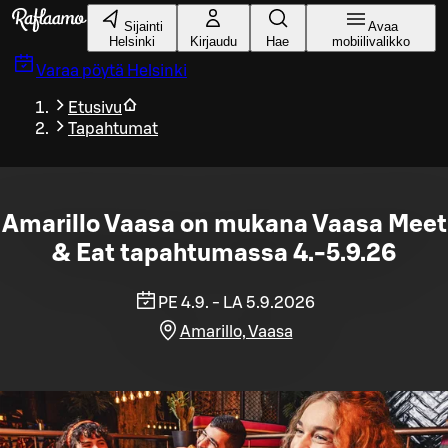
Siirry pääsisältöön
Sijainti
Avaa
Helsinki
Kirjaudu
Hae
mobiilivalikko
Varaa pöytä
Helsinki
Etusivu
Tapahtumat
Amarillo Vaasa on mukana Vaasa Meet
& Eat tapahtumassa 4.-5.9.26
PE 4.9. - LA 5.9.2026
Amarillo, Vaasa