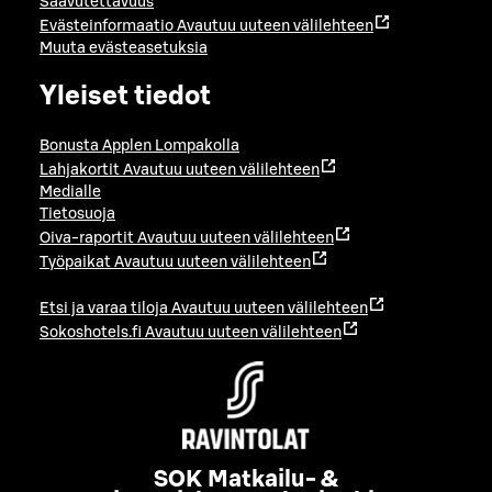
Saavutettavuus
Evästeinformaatio
Avautuu uuteen välilehteen
Muuta evästeasetuksia
Yleiset tiedot
Bonusta Applen Lompakolla
Lahjakortit
Avautuu uuteen välilehteen
Medialle
Tietosuoja
Oiva-raportit
Avautuu uuteen välilehteen
Työpaikat
Avautuu uuteen välilehteen
Etsi ja varaa tiloja
Avautuu uuteen välilehteen
Sokoshotels.fi
Avautuu uuteen välilehteen
SOK Matkailu- &