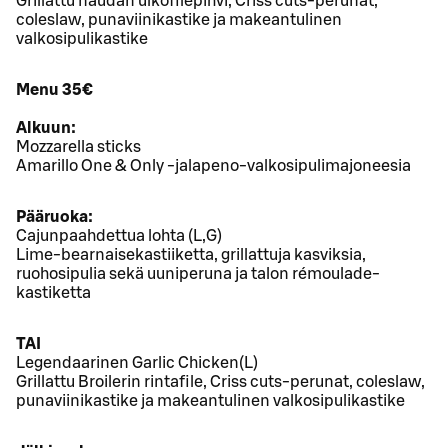
Grillattu naudan ulkofilepihvi, Criss cuts-perunat,
coleslaw, punaviinikastike ja makeantulinen
valkosipulikastike
Menu 35€
Alkuun:
Mozzarella sticks
Amarillo One & Only -jalapeno-valkosipulimajoneesia
Pääruoka:
Cajunpaahdettua lohta (L,G)
Lime-bearnaisekastiiketta, grillattuja kasviksia,
ruohosipulia sekä uuniperuna ja talon rémoulade-
kastiketta
TAI
Legendaarinen Garlic Chicken(L)
Grillattu Broilerin rintafile, Criss cuts-perunat, coleslaw,
punaviinikastike ja makeantulinen valkosipulikastike