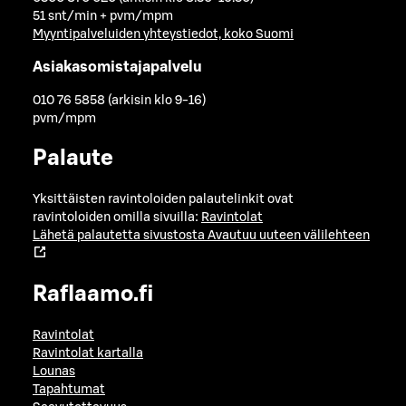
51 snt/min + pvm/mpm
Myyntipalveluiden yhteystiedot, koko Suomi
Asiakasomistajapalvelu
010 76 5858 (arkisin klo 9-16)
pvm/mpm
Palaute
Yksittäisten ravintoloiden palautelinkit ovat
ravintoloiden omilla sivuilla:
Ravintolat
Lähetä palautetta sivustosta
Avautuu uuteen välilehteen
Raflaamo.fi
Ravintolat
Ravintolat kartalla
Lounas
Tapahtumat