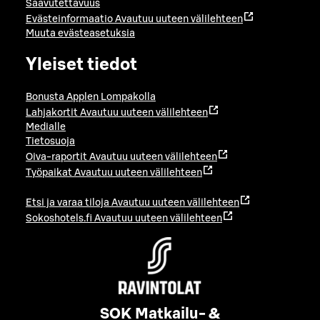
Saavutettavuus
Evästeinformaatio
Avautuu uuteen välilehteen
Muuta evästeasetuksia
Yleiset tiedot
Bonusta Applen Lompakolla
Lahjakortit
Avautuu uuteen välilehteen
Medialle
Tietosuoja
Oiva-raportit
Avautuu uuteen välilehteen
Työpaikat
Avautuu uuteen välilehteen
Etsi ja varaa tiloja
Avautuu uuteen välilehteen
Sokoshotels.fi
Avautuu uuteen välilehteen
SOK Matkailu- &