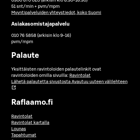
0300 870 020 (arkisin klo 8.30-16.30)
51 snt/min + pvm/mpm
Myyntipalveluiden yhteystiedot, koko Suomi
Asiakasomistajapalvelu
010 76 5858 (arkisin klo 9-16)
pvm/mpm
Palaute
Yksittäisten ravintoloiden palautelinkit ovat
ravintoloiden omilla sivuilla:
Ravintolat
Lähetä palautetta sivustosta
Avautuu uuteen välilehteen
Raflaamo.fi
Ravintolat
Ravintolat kartalla
Lounas
Tapahtumat