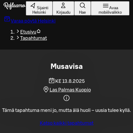
Siirry pääsisältöön
Sijainti
Avaa
Helsinki
Kirjaudu
Hae
mobiilivalikko
Varaa pöytä
Helsinki
Etusivu
Tapahtumat
Musavisa
KE 13.8.2025
Las Palmas Kuopio
Tämä tapahtuma meni jo, mutta älä huoli – uusia tulee kyllä.
Katso kaikki tapahtumat