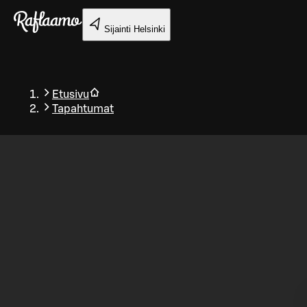
Siirry pääsisältöön
Sijainti
Helsinki
Etusivu
Tapahtumat
Takaisin