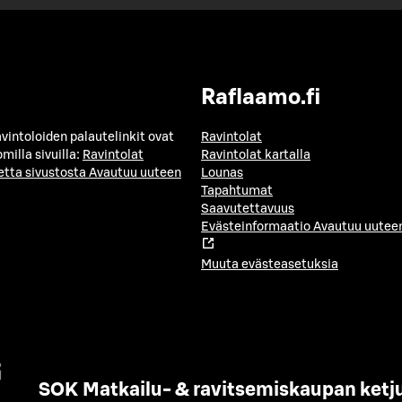
Raflaamo.fi
avintoloiden palautelinkit ovat
Ravintolat
milla sivuilla:
Ravintolat
Ravintolat kartalla
etta sivustosta
Avautuu uuteen
Lounas
Tapahtumat
Saavutettavuus
Evästeinformaatio
Avautuu uuteen
Muuta evästeasetuksia
SOK Matkailu- & ravitsemiskaupan ketj