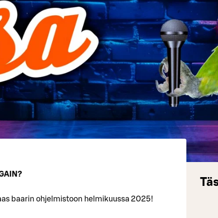
GAIN?
Täs
aas baarin ohjelmistoon helmikuussa 2025!