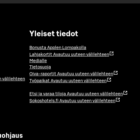
Yleiset tiedot
Bonusta Applen Lompakolla
Lahjakortit
Avautuu uuteen välilehteen
Medialle
Tietosuoja
Oiva-raportit
Avautuu uuteen välilehteen
 välilehteen
Työpaikat
Avautuu uuteen välilehteen
Etsi ja varaa tiloja
Avautuu uuteen välilehteen
Sokoshotels.fi
Avautuu uuteen välilehteen
uohjaus