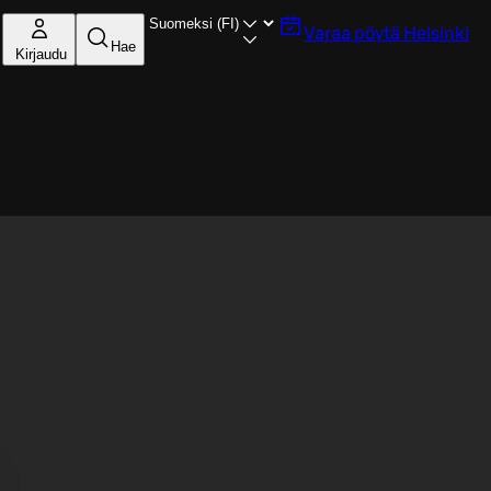
Varaa pöytä
Helsinki
Hae
Kirjaudu