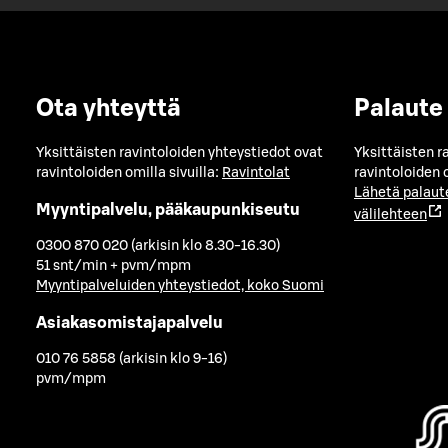
Ota yhteyttä
Palaute
Yksittäisten ravintoloiden yhteystiedot ovat
Yksittäisten r
ravintoloiden omilla sivuilla:
Ravintolat
ravintoloiden o
Lähetä palaut
Myyntipalvelu, pääkaupunkiseutu
välilehteen
0300 870 020 (arkisin klo 8.30-16.30)
51 snt/min + pvm/mpm
Myyntipalveluiden yhteystiedot, koko Suomi
Asiakasomistajapalvelu
010 76 5858 (arkisin klo 9-16)
pvm/mpm