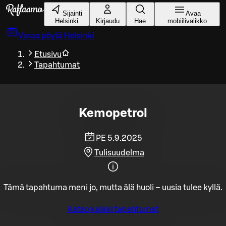
Siirry pääsisältöön
Sijainti
Avaa
Helsinki
Kirjaudu
Hae
mobiilivalikko
Varaa pöytä
Helsinki
Etusivu
Tapahtumat
Kemopetrol
PE 5.9.2025
Tulisuudelma
Tämä tapahtuma meni jo, mutta älä huoli – uusia tulee kyllä.
Katso kaikki tapahtumat