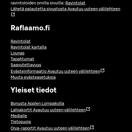
ravintoloiden omilla sivuilla:
Ravintolat
Lähetä palautetta sivustosta
Avautuu uuteen välilehteen
Raflaamo.fi
Ravintolat
Ravintolat kartalla
Lounas
Tapahtumat
Saavutettavuus
Evästeinformaatio
Avautuu uuteen välilehteen
Muuta evästeasetuksia
Yleiset tiedot
Bonusta Applen Lompakolla
Lahjakortit
Avautuu uuteen välilehteen
Medialle
Tietosuoja
Oiva-raportit
Avautuu uuteen välilehteen