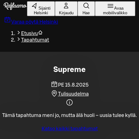
Siirry pääsisältöön
Sijainti
Avaa
Helsinki
Kirjaudu
Hae
mobiilivalikko
Varaa pöytä
Helsinki
Etusivu
Tapahtumat
Supreme
PE 15.8.2025
Tulisuudelma
Tämä tapahtuma meni jo, mutta älä huoli – uusia tulee kyllä.
Katso kaikki tapahtumat