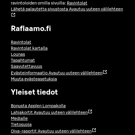
ravintoloiden omilla sivuilla:
Ravintolat
Lähetä palautetta sivustosta
Avautuu uuteen välilehteen
Raflaamo.fi
Ravintolat
Ravintolat kartalla
Lounas
Tapahtumat
Saavutettavuus
Evästeinformaatio
Avautuu uuteen välilehteen
Muuta evästeasetuksia
Yleiset tiedot
Bonusta Applen Lompakolla
Lahjakortit
Avautuu uuteen välilehteen
Medialle
Tietosuoja
Oiva-raportit
Avautuu uuteen välilehteen