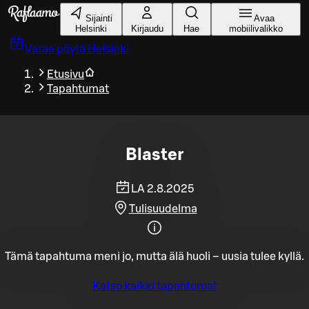
Siirry pääsisältöön
Sijainti
Avaa
Helsinki
Kirjaudu
Hae
mobiilivalikko
Varaa pöytä
Helsinki
Etusivu
Tapahtumat
Blaster
LA 2.8.2025
Tulisuudelma
Tämä tapahtuma meni jo, mutta älä huoli – uusia tulee kyllä.
Katso kaikki tapahtumat