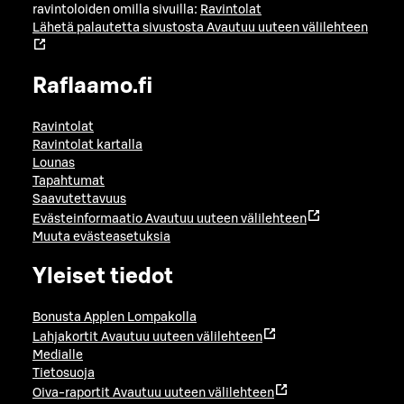
ravintoloiden omilla sivuilla:
Ravintolat
Lähetä palautetta sivustosta
Avautuu uuteen välilehteen
Raflaamo.fi
Ravintolat
Ravintolat kartalla
Lounas
Tapahtumat
Saavutettavuus
Evästeinformaatio
Avautuu uuteen välilehteen
Muuta evästeasetuksia
Yleiset tiedot
Bonusta Applen Lompakolla
Lahjakortit
Avautuu uuteen välilehteen
Medialle
Tietosuoja
Oiva-raportit
Avautuu uuteen välilehteen