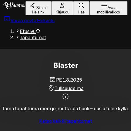
Siirry pääsisältöön
Sijainti
Avaa
Helsinki
Kirjaudu
Hae
mobiilivalikko
Varaa pöytä
Helsinki
Etusivu
Tapahtumat
Blaster
PE 1.8.2025
Tulisuudelma
Tämä tapahtuma meni jo, mutta älä huoli – uusia tulee kyllä.
Katso kaikki tapahtumat