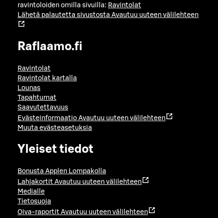
ravintoloiden omilla sivuilla:
Ravintolat
Lähetä palautetta sivustosta
Avautuu uuteen välilehteen
Raflaamo.fi
Ravintolat
Ravintolat kartalla
Lounas
Tapahtumat
Saavutettavuus
Evästeinformaatio
Avautuu uuteen välilehteen
Muuta evästeasetuksia
Yleiset tiedot
Bonusta Applen Lompakolla
Lahjakortit
Avautuu uuteen välilehteen
Medialle
Tietosuoja
Oiva-raportit
Avautuu uuteen välilehteen