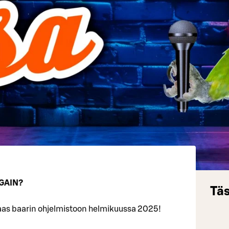
GAIN?
Täs
aas baarin ohjelmistoon helmikuussa 2025!