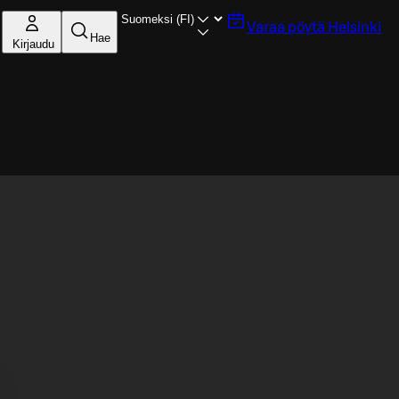
Varaa pöytä
Helsinki
Hae
Kirjaudu