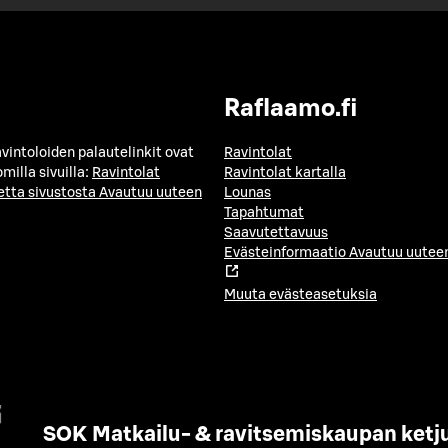
Raflaamo.fi
avintoloiden palautelinkit ovat
Ravintolat
milla sivuilla:
Ravintolat
Ravintolat kartalla
etta sivustosta
Avautuu uuteen
Lounas
Tapahtumat
Saavutettavuus
Evästeinformaatio
Avautuu uuteen
Muuta evästeasetuksia
SOK Matkailu- & ravitsemiskaupan ketj