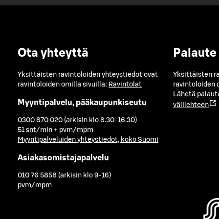
Ota yhteyttä
Palaute
Yksittäisten ravintoloiden yhteystiedot ovat
Yksittäisten r
ravintoloiden omilla sivuilla:
Ravintolat
ravintoloiden o
Lähetä palaut
Myyntipalvelu, pääkaupunkiseutu
välilehteen
0300 870 020 (arkisin klo 8.30-16.30)
51 snt/min + pvm/mpm
Myyntipalveluiden yhteystiedot, koko Suomi
Asiakasomistajapalvelu
010 76 5858 (arkisin klo 9-16)
pvm/mpm