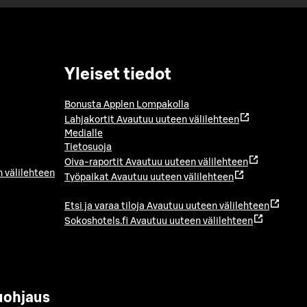
Yleiset tiedot
Bonusta Applen Lompakolla
Lahjakortit
Avautuu uuteen välilehteen
Medialle
Tietosuoja
Oiva-raportit
Avautuu uuteen välilehteen
 välilehteen
Työpaikat
Avautuu uuteen välilehteen
Etsi ja varaa tiloja
Avautuu uuteen välilehteen
Sokoshotels.fi
Avautuu uuteen välilehteen
uohjaus