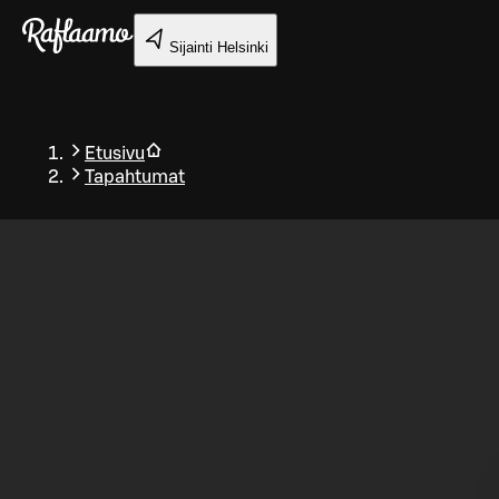
Siirry pääsisältöön
Sijainti
Helsinki
Etusivu
Tapahtumat
Takaisin